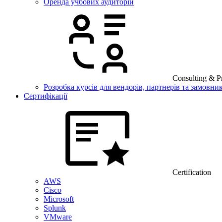
Оренда учбових аудиторій
Consulting & Pr
Розробка курсів для вендорів, партнерів та замовник
Сертифікації
Certification
AWS
Cisco
Microsoft
Splunk
VMware