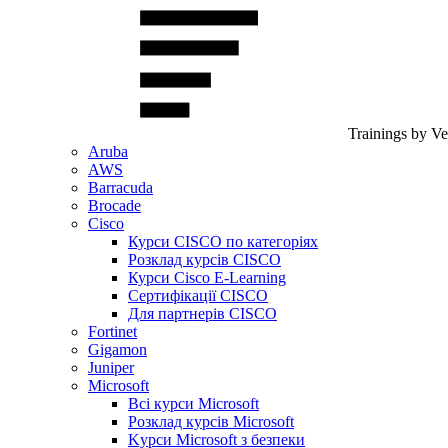
Trainings by V
Aruba
AWS
Barracuda
Brocade
Cisco
Курси CISCO по категоріях
Розклад курсів CISCO
Курси Cisco E-Learning
Сертифікації CISCO
Для партнерів CISCO
Fortinet
Gigamon
Juniper
Microsoft
Всі курси Microsoft
Розклад курсів Microsoft
Kyрси Microsoft з безпеки