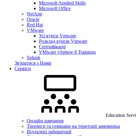
Microsoft Applied Skills
Microsoft Office
NetApp
Oracle
Red Hat
VMware
Усі курси Vmware
Розклад курсів Vmware
Сертифікації
VMware vSphere 8 Trainings
Splunk
Зв'язатися з Нами
Сервіси
Education Serv
Онлайн навчання
Тренінги та семінари на території замовника
Віддалені лабораторії