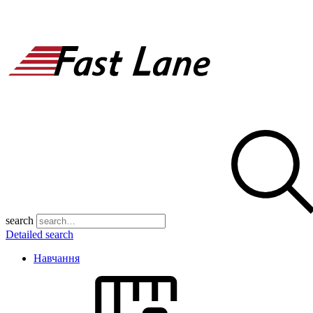
search
Detailed search
Навчання