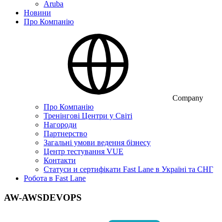
Aruba
Новини
Про Компанію
Company
Про Компанію
Тренінгові Центри у Світі
Нагороди
Партнерство
Загальні умови ведення бізнесу
Центр тестування VUE
Контакти
Статуси и сертифікати Fast Lane в Україні та СНГ
Робота в Fast Lane
AW-AWSDEVOPS