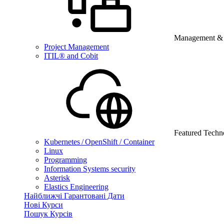
Management & B
Project Management
ITIL® and Cobit
Featured Techn
Kubernetes / OpenShift / Container
Linux
Programming
Information Systems security
Asterisk
Elastics Engineering
Найближчі Гарантовані Дати
Нові Курси
Пошук Курсів