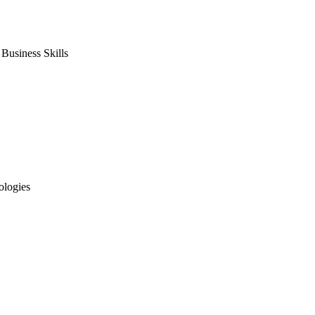
usiness Skills
ologies