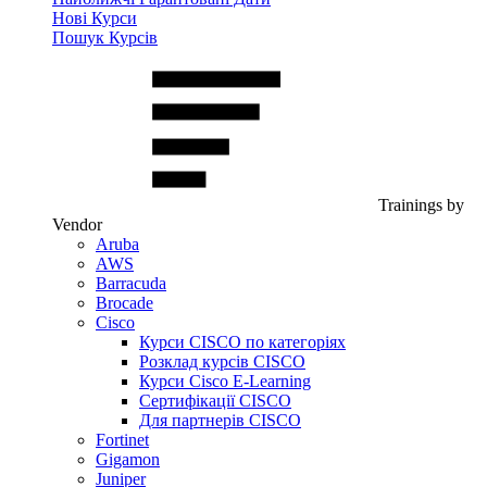
Нові Курси
Пошук Курсів
Trainings by
Vendor
Aruba
AWS
Barracuda
Brocade
Cisco
Курси CISCO по категоріях
Розклад курсів CISCO
Курси Cisco E-Learning
Сертифікації CISCO
Для партнерів CISCO
Fortinet
Gigamon
Juniper