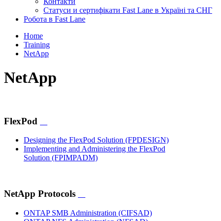
Контакти
Статуси и сертифікати Fast Lane в Україні та СНГ
Робота в Fast Lane
Home
Training
NetApp
NetApp
FlexPod
Designing the FlexPod Solution
(FPDESIGN)
Implementing and Administering the FlexPod
Solution
(FPIMPADM)
NetApp Protocols
ONTAP SMB Administration
(CIFSAD)