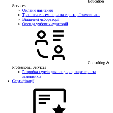
Education
Services
Онлайн навчання
Тренінги та семінари на території замовника
Віддалені лабораторії
Оренда учбових аудиторій
Consulting &
Professional Services
Розробка курсів для вендорів, партнерів та
замовників
Сертифікації