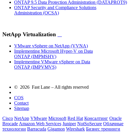
ONTAP 9.5 Data Protection Administration
(DATAPROT9)
ONTAP Security and Compliance Solutions
Administration
(OCSA)
NetApp Virtualization
VMware vSphere on NetApp
(VVNA)
Implementing Microsoft Hyper-V on Data
ONTAP
(IMPMSHV)
Implementing VMware vSphere on Data
ONTAP
(IMPVMVS)
© 2026 Fast Lane – All rights reserved
COS
Contact
Sitemap
Cisco
NetApp
VMware
Microsoft
Red Hat
Консалтинг
Oracle
Brocade
Amazon Web Services
Juniper
NotSoSecure
Облачные
технологии
Barracuda
Gigamon
Wireshark
Бизнес тренинги