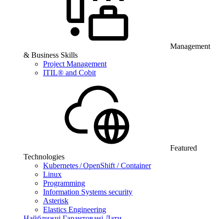
Management
& Business Skills
Project Management
ITIL® and Cobit
Featured
Technologies
Kubernetes / OpenShift / Container
Linux
Programming
Information Systems security
Asterisk
Elastics Engineering
Найближчі Гарантовані Дати