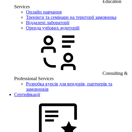
Education
Services
Онлайн навчання
Тренінги та семінари на території замовника
Віддалені лабораторії
Оренда учбових аудиторій
Consulting &
Professional Services
Розробка курсів для вендорів, партнерів та
замовників
Сертифікації