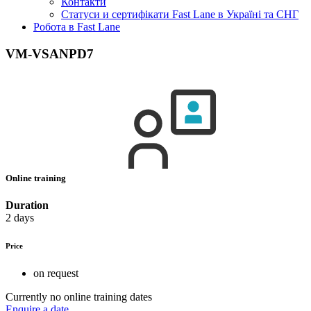
Контакти
Статуси и сертифікати Fast Lane в Україні та СНГ
Робота в Fast Lane
VM-VSANPD7
Online training
Duration
2 days
Price
on request
Currently no online training dates
Enquire a date