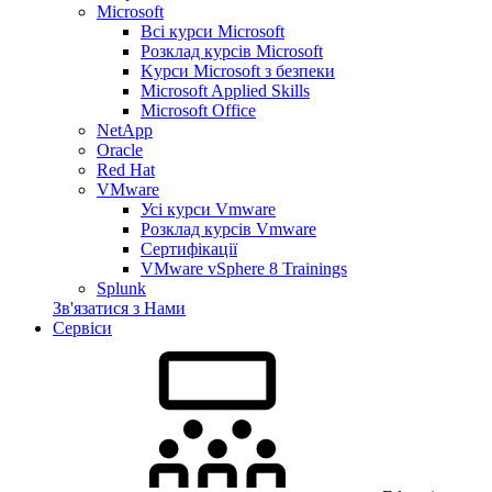
Microsoft
Всі курси Microsoft
Розклад курсів Microsoft
Kyрси Microsoft з безпеки
Microsoft Applied Skills
Microsoft Office
NetApp
Oracle
Red Hat
VMware
Усі курси Vmware
Розклад курсів Vmware
Сертифікації
VMware vSphere 8 Trainings
Splunk
Зв'язатися з Нами
Сервіси