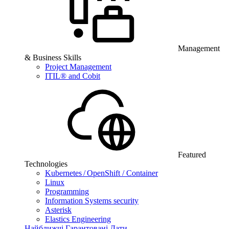
Management
& Business Skills
Project Management
ITIL® and Cobit
Featured
Technologies
Kubernetes / OpenShift / Container
Linux
Programming
Information Systems security
Asterisk
Elastics Engineering
Найближчі Гарантовані Дати