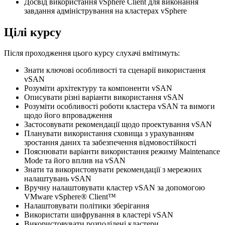
Досвід використання vSphere Client для виконання
завдання адміністрування на кластерах vSphere
Цілі курсу
Після проходження цього курсу слухачі вмітимуть:
Знати ключові особливості та сценарії використання
vSAN
Розуміти архітектуру та компоненти vSAN
Описувати різні варіанти використання vSAN
Розуміти особливості роботи кластера vSAN та вимоги
щодо його впровадження
Застосовувати рекомендації щодо проектування vSAN
Планувати використання сховища з урахуванням
зростання даних та забезпечення відмовостійкості
Пояснювати варіанти використання режиму Maintenance
Mode та його вплив на vSAN
Знати та використовувати рекомендації з мережних
налаштувань vSAN
Вручну налаштовувати кластер vSAN за допомогою
VMware vSphere® Client™
Налаштовувати політики зберігання
Використати шифрування в кластері vSAN
Використовувати розподілені кластери