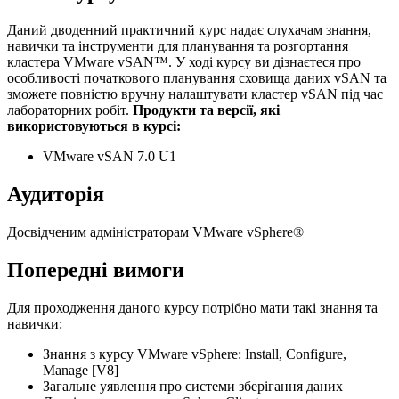
Даний дводенний практичний курс надає слухачам знання,
навички та інструменти для планування та розгортання
кластера VMware vSAN™. У ході курсу ви дізнаєтеся про
особливості початкового планування сховища даних vSAN та
зможете повністю вручну налаштувати кластер vSAN під час
лабораторних робіт.
Продукти та версії, які
використовуються в курсі:
VMware vSAN 7.0 U1
Аудиторія
Досвідченим адміністраторам VMware vSphere®
Попередні вимоги
Для проходження даного курсу потрібно мати такі знання та
навички:
Знання з курсу VMware vSphere: Install, Configure,
Manage [V8]
Загальне уявлення про системи зберігання даних