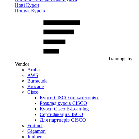
Нові Курси
Пошук Курсів
Trainings by
Vendor
Aruba
AWS
Barracuda
Brocade
Cisco
Курси CISCO по категоріях
Розклад курсів CISCO
Курси Cisco E-Learning
Сертифікації CISCO
Для партнерів CISCO
Fortinet
Gigamon
Juniper