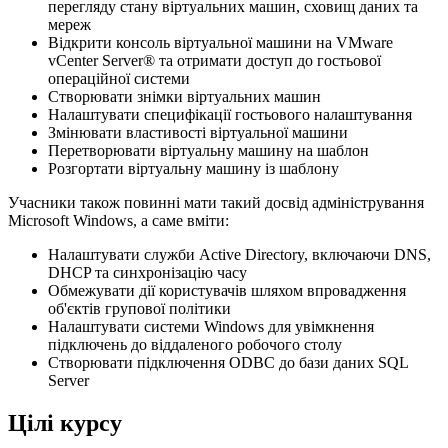
перегляду стану віртуальних машин, сховищ даних та
мереж
Відкрити консоль віртуальної машини на VMware
vCenter Server® та отримати доступ до гостьової
операційної системи
Створювати знімки віртуальних машин
Налаштувати специфікації гостьового налаштування
Змінювати властивості віртуальної машини
Перетворювати віртуальну машину на шаблон
Розгортати віртуальну машину із шаблону
Учасники також повинні мати такий досвід адміністрування
Microsoft Windows, а саме вміти:
Налаштувати служби Active Directory, включаючи DNS,
DHCP та синхронізацію часу
Обмежувати дії користувачів шляхом впровадження
об'єктів групової політики
Налаштувати системи Windows для увімкнення
підключень до віддаленого робочого столу
Створювати підключення ODBC до бази даних SQL
Server
Цілі курсу