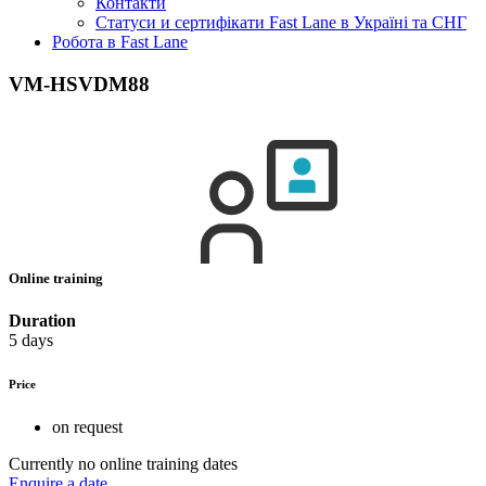
Контакти
Статуси и сертифікати Fast Lane в Україні та СНГ
Робота в Fast Lane
VM-HSVDM88
Online training
Duration
5 days
Price
on request
Currently no online training dates
Enquire a date