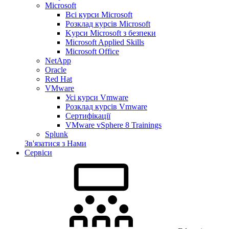
Microsoft
Всі курси Microsoft
Розклад курсів Microsoft
Kyрси Microsoft з безпеки
Microsoft Applied Skills
Microsoft Office
NetApp
Oracle
Red Hat
VMware
Усі курси Vmware
Розклад курсів Vmware
Сертифікації
VMware vSphere 8 Trainings
Splunk
Зв'язатися з Нами
Сервіси