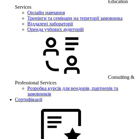
Education
Services
Онлайн навчання
Тренінги та семінари на території замовника
Віддалені лабораторії
Оренда учбових аудиторій
Consulting &
Professional Services
Розробка курсів для вендорів, партнерів та
замовників
Сертифікації