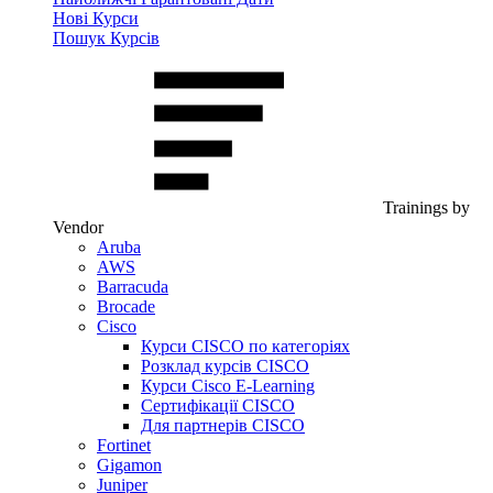
Нові Курси
Пошук Курсів
Trainings by
Vendor
Aruba
AWS
Barracuda
Brocade
Cisco
Курси CISCO по категоріях
Розклад курсів CISCO
Курси Cisco E-Learning
Сертифікації CISCO
Для партнерів CISCO
Fortinet
Gigamon
Juniper