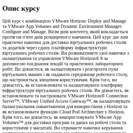
Опис курсу
Цей курс є комбінацією VMware Horizon: Deploy and Manage
та VMware App Volumes and Dynamic Environment Manager:
Configure and Manage. Вісім днів контенту, який викладається
протягом п'яти днів розширеного навчання. Цей курс дає вам
практичні навички для доставки віртуальних робочих столів
та додатків через єдину платформу інфраструктури
віртуальних робочих столів. Ви розвиватимете свої навички з
налаштування та управління VMware Horizon® 8 за
допомогою поєднання лекцій та практичних лабораторних
робіт. Ви дізнаєтеся, як налаштовувати і розгортати пули
віртуальних машин і як надавати середовище робочого столу,
що настроюється, кінцевим користувачам. Крім того, ви
дізнаєтесь, як встановлювати та налаштовувати платформу
інфраструктури віртуальних робочих столів. Ви дізнаєтесь, як
встановлювати та настроювати VMware Horizon® Connection
Server™, VMware Unified Access Gateway™, як налаштовувати
балансувальник навантаження для використання з Horizon та
як встановлювати функцію Cloud Pod Architecture у Horizon.
Крім того, ви дізнаєтесь, як використовувати VMware App
Volumes™ для доставки програм та даних на робочі столи та
користувачів у масштабі. Ви отримаєте навички керування