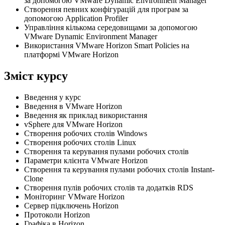
за допомогою VMware Dynamic Environment Manager
Створення певних конфігурацій для програм за
допомогою Application Profiler
Управління кількома середовищами за допомогою
VMware Dynamic Environment Manager
Використання VMware Horizon Smart Policies на
платформі VMware Horizon
Зміст курсу
Введення у курс
Введення в VMware Horizon
Введення як приклад використання
vSphere для VMware Horizon
Створення робочих столів Windows
Створення робочих столів Linux
Створення та керування пулами робочих столів
Параметри клієнта VMware Horizon
Створення та керування пулами робочих столів Instant-
Clone
Створення пулів робочих столів та додатків RDS
Моніторинг VMware Horizon
Сервер підключень Horizon
Протоколи Horizon
Графіка в Horizon