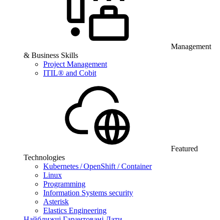
Management
& Business Skills
Project Management
ITIL® and Cobit
Featured
Technologies
Kubernetes / OpenShift / Container
Linux
Programming
Information Systems security
Asterisk
Elastics Engineering
Найближчі Гарантовані Дати