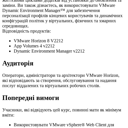
життєвими циклами додатків від установки до оновлення та
заміни. Ви також дізнаєтесь, як використовувати VMware
Dynamic Environment Manager™ для забезпечення
персоналізації профілів кінцевих користувачів та динамічних
конфігурацій політик у віртуальних, фізичних та хмарних
середовищах.
Відповідність продуктів:
VMware Horizon 8 V2212
App Volumes 4 v2212
Dynamic Environment Manager v2212
Аудиторія
Оператори, адміністратори та архітектори VMware Horizon,
які відповідають за створення, обслуговування та надання
послуг віддалених та віртуальних робочих столів.
Попередні вимоги
Учасники, які відвідують цей курс, повинні мати як мінімум
вміти:
Використовувати VMware vSphere® Web Client для