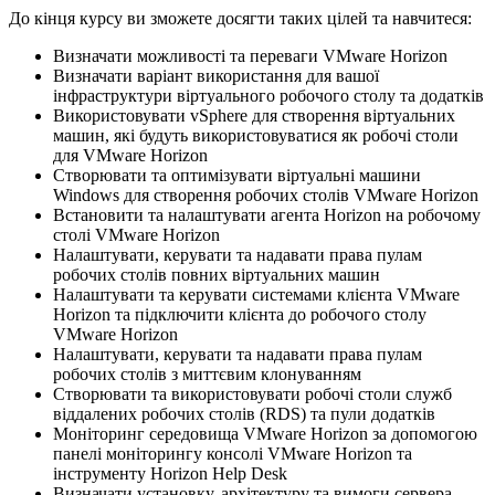
До кінця курсу ви зможете досягти таких цілей та навчитеся:
Визначати можливості та переваги VMware Horizon
Визначати варіант використання для вашої
інфраструктури віртуального робочого столу та додатків
Використовувати vSphere для створення віртуальних
машин, які будуть використовуватися як робочі столи
для VMware Horizon
Створювати та оптимізувати віртуальні машини
Windows для створення робочих столів VMware Horizon
Встановити та налаштувати агента Horizon на робочому
столі VMware Horizon
Налаштувати, керувати та надавати права пулам
робочих столів повних віртуальних машин
Налаштувати та керувати системами клієнта VMware
Horizon та підключити клієнта до робочого столу
VMware Horizon
Налаштувати, керувати та надавати права пулам
робочих столів з миттєвим клонуванням
Створювати та використовувати робочі столи служб
віддалених робочих столів (RDS) та пули додатків
Моніторинг середовища VMware Horizon за допомогою
панелі моніторингу консолі VMware Horizon та
інструменту Horizon Help Desk
Визначати установку, архітектуру та вимоги сервера