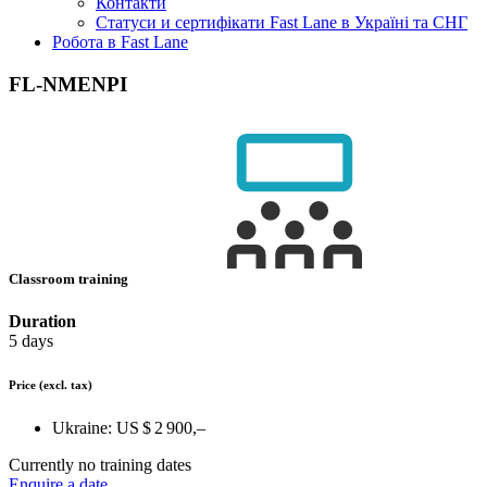
Контакти
Статуси и сертифікати Fast Lane в Україні та СНГ
Робота в Fast Lane
FL-NMENPI
Classroom training
Duration
5 days
Price
(excl. tax)
Ukraine:
US $ 2 900,–
Currently no training dates
Enquire a date