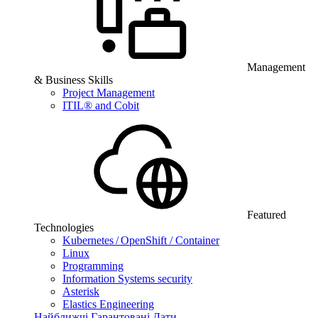
Management
& Business Skills
Project Management
ITIL® and Cobit
Featured
Technologies
Kubernetes / OpenShift / Container
Linux
Programming
Information Systems security
Asterisk
Elastics Engineering
Найближчі Гарантовані Дати