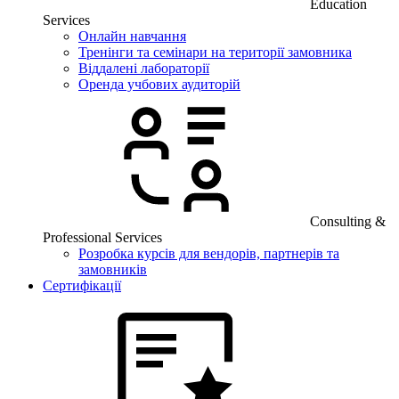
Education
Services
Онлайн навчання
Тренінги та семінари на території замовника
Віддалені лабораторії
Оренда учбових аудиторій
Consulting &
Professional Services
Розробка курсів для вендорів, партнерів та
замовників
Сертифікації