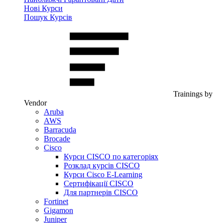
Нові Курси
Пошук Курсів
Trainings by
Vendor
Aruba
AWS
Barracuda
Brocade
Cisco
Курси CISCO по категоріях
Розклад курсів CISCO
Курси Cisco E-Learning
Сертифікації CISCO
Для партнерів CISCO
Fortinet
Gigamon
Juniper