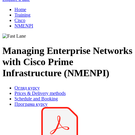
Home
Training
Cisco
NMENPI
Managing Enterprise Networks
with Cisco Prime
Infrastructure (NMENPI)
Огляд курсу
Prices & Delivery methods
Schedule and Booking
Програма курсу