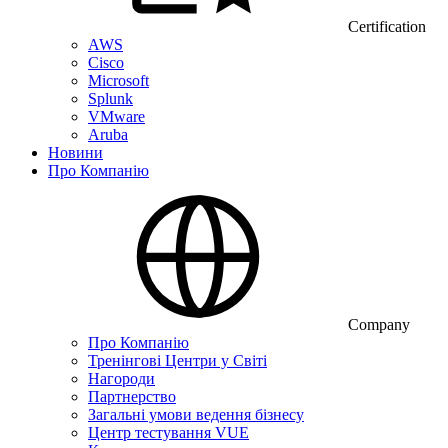
Certification
AWS
Cisco
Microsoft
Splunk
VMware
Aruba
Новини
Про Компанію
Company
Про Компанію
Тренінгові Центри у Світі
Нагороди
Партнерство
Загальні умови ведення бізнесу
Центр тестування VUE