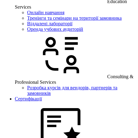
Education
Services
Онлайн навчання
Тренінги та семінари на території замовника
Віддалені лабораторії
Оренда учбових аудиторій
Consulting &
Professional Services
Розробка курсів для вендорів, партнерів та
замовників
Сертифікації