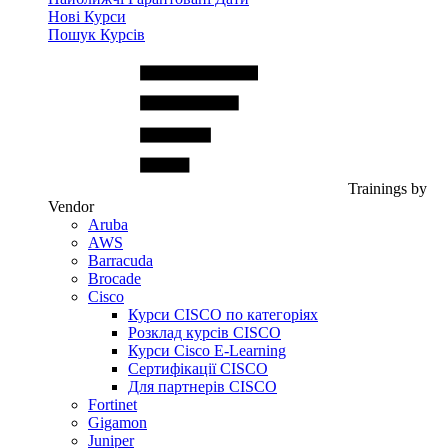
Нові Курси
Пошук Курсів
Trainings by
Vendor
Aruba
AWS
Barracuda
Brocade
Cisco
Курси CISCO по категоріях
Розклад курсів CISCO
Курси Cisco E-Learning
Сертифікації CISCO
Для партнерів CISCO
Fortinet
Gigamon
Juniper