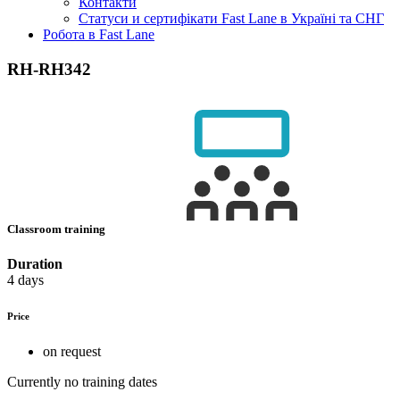
Контакти
Статуси и сертифікати Fast Lane в Україні та СНГ
Робота в Fast Lane
RH-RH342
Classroom training
Duration
4 days
Price
on request
Currently no training dates