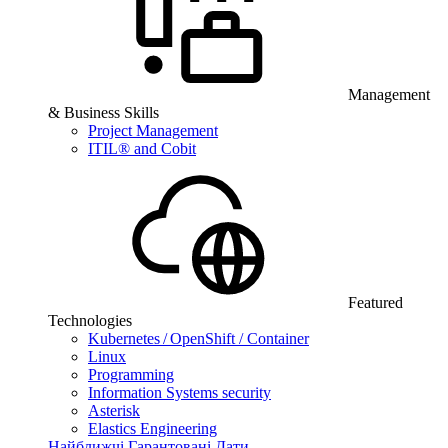
Management
& Business Skills
Project Management
ITIL® and Cobit
Featured
Technologies
Kubernetes / OpenShift / Container
Linux
Programming
Information Systems security
Asterisk
Elastics Engineering
Найближчі Гарантовані Дати