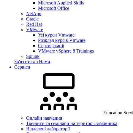
Microsoft Applied Skills
Microsoft Office
NetApp
Oracle
Red Hat
VMware
Усі курси Vmware
Розклад курсів Vmware
Сертифікації
VMware vSphere 8 Trainings
Splunk
Зв'язатися з Нами
Сервіси
Education Serv
Онлайн навчання
Тренінги та семінари на території замовника
Віддалені лабораторії