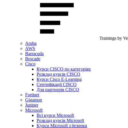
Trainings by V
Aruba
AWS
Barracuda
Brocade
Cisco
Курси CISCO по категоріях
Розклад курсів CISCO
Курси Cisco E-Learning
Сертифікації CISCO
Для партнерів CISCO
Fortinet
Gigamon
Juniper
Microsoft
Всі курси Microsoft
Розклад курсів Microsoft
Kyрси Microsoft з безпеки