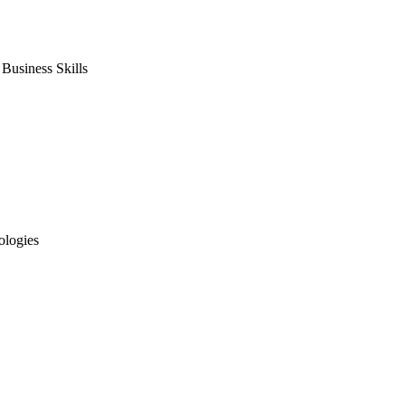
usiness Skills
ologies