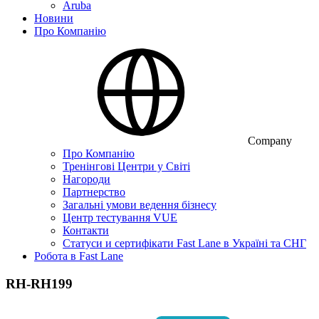
Aruba
Новини
Про Компанію
Company
Про Компанію
Тренінгові Центри у Світі
Нагороди
Партнерство
Загальні умови ведення бізнесу
Центр тестування VUE
Контакти
Статуси и сертифікати Fast Lane в Україні та СНГ
Робота в Fast Lane
RH-RH199