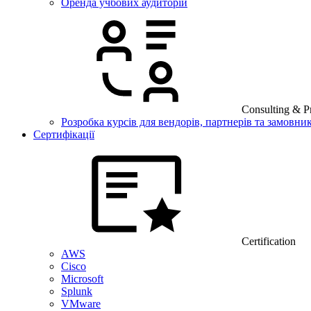
Оренда учбових аудиторій
Consulting & Pr
Розробка курсів для вендорів, партнерів та замовник
Сертифікації
Certification
AWS
Cisco
Microsoft
Splunk
VMware