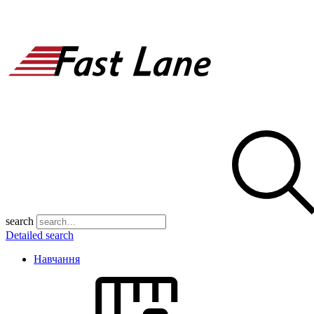
search
Detailed search
Навчання