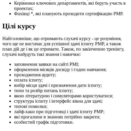
Керівники ключових департаментів, які беруть участь в
проектах;
Фахівці *, які планують проходити сертифікацію PMP.
Цілі курсу
Найголовніше, що отримають слухачі курсу - це розуміння,
чого ще не вистачає для успішної здачі іспиту PMP, а також
план дій де і як це отримати. Також, по закінченню тренінгу,
слухачі набудуть такі знання і навички:
заповнення заявки на сайті PMI;
оформлення місяців досвіду і годин навчання;
проходження аудиту;
оплата іспиту;
вибір місця здачі і призначення дати іспиту;
типи та розбір питань іспиту;
якою літературою і симуляторами користуватися;
структура іспиту і інтерфейс вікна для здачі;
типові помилки;
лайф-хаки при підготовці і здачі іспиту PMP;
які прогалини в знаннях потрібно закрити;
особистий графік підготовки.