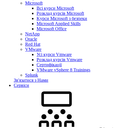
Microsoft
Всі курси Microsoft
Розклад курсів Microsoft
Kyрси Microsoft з безпеки
Microsoft Applied Skills
Microsoft Office
NetApp
Oracle
Red Hat
VMware
Усі курси Vmware
Розклад курсів Vmware
Сертифікації
VMware vSphere 8 Trainings
Splunk
Зв'язатися з Нами
Сервіси