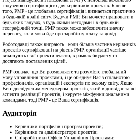
галузевою сертифікацією для керівників проектів. Більше
того, PMP - це глобальна сертифікація і визнається практично
в будь-якій країні світу. Будучи PMP, Ви можете працювати в
будь-яких галузях, з будь-якими методами і в будь-якій
географічній точці. PMP також може забезпечити значну
перевагу, коли мова йде про заробітну плату та дохід.
Роботодавці також виграють - коли більша частина керівників
проектів сертифіковані на рівень PMP, організації частіше
виконують свої проекти вчасно, в рамках бюджету та
досягають поставлених цілей.
PMP означає, що Ви розмовляєте та розумієте глобальний
мову управління проектами, і це об'єднує Вас з спільнотою
професіоналів, організацій і експертів по всьому світу. Якщо
Ви є досвідченим менеджером проектів, який відповідає за всі
аспекти реалізації проектів, і керуєте міжфункціональними
командами, тоді PMP - це Ваша сертифікація.
Аудиторія
Керівники портфелів і програм проектів;
Керівники та адміністратори проектів;
Співробітники Офісів Управління Проектами;