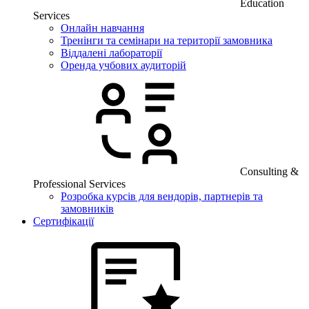
Education
Services
Онлайн навчання
Тренінги та семінари на території замовника
Віддалені лабораторії
Оренда учбових аудиторій
Consulting &
Professional Services
Розробка курсів для вендорів, партнерів та
замовників
Сертифікації