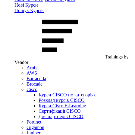
Нові Курси
Пошук Курсів
Trainings by
Vendor
Aruba
AWS
Barracuda
Brocade
Cisco
Курси CISCO по категоріях
Розклад курсів CISCO
Курси Cisco E-Learning
Сертифікації CISCO
Для партнерів CISCO
Fortinet
Gigamon
Juniper