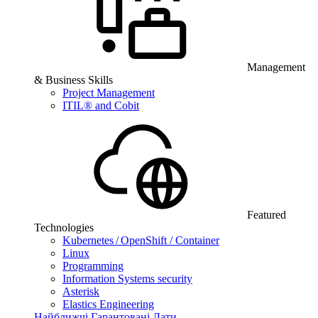
Management
& Business Skills
Project Management
ITIL® and Cobit
Featured
Technologies
Kubernetes / OpenShift / Container
Linux
Programming
Information Systems security
Asterisk
Elastics Engineering
Найближчі Гарантовані Дати