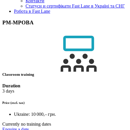
Контакти
Статуси и сертифікати Fast Lane в Україні та СНГ
Робота в Fast Lane
PM-MPOBA
Classroom training
Duration
3 days
Price
(excl. tax)
Ukraine:
10 000,– грн.
Currently no training dates
Enquire a date