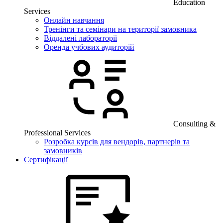
Education
Services
Онлайн навчання
Тренінги та семінари на території замовника
Віддалені лабораторії
Оренда учбових аудиторій
Consulting &
Professional Services
Розробка курсів для вендорів, партнерів та
замовників
Сертифікації