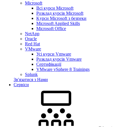
Microsoft
Всі курси Microsoft
Розклад курсів Microsoft
Kyрси Microsoft з безпеки
Microsoft Applied Skills
Microsoft Office
NetApp
Oracle
Red Hat
VMware
Усі курси Vmware
Розклад курсів Vmware
Сертифікації
VMware vSphere 8 Trainings
Splunk
Зв'язатися з Нами
Сервіси