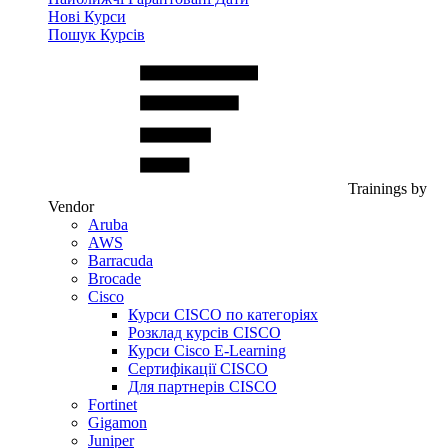
Нові Курси
Пошук Курсів
Trainings by
Vendor
Aruba
AWS
Barracuda
Brocade
Cisco
Курси CISCO по категоріях
Розклад курсів CISCO
Курси Cisco E-Learning
Сертифікації CISCO
Для партнерів CISCO
Fortinet
Gigamon
Juniper