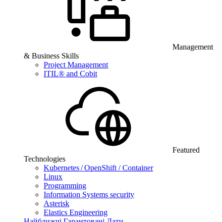
Management
& Business Skills
Project Management
ITIL® and Cobit
Featured
Technologies
Kubernetes / OpenShift / Container
Linux
Programming
Information Systems security
Asterisk
Elastics Engineering
Найближчі Гарантовані Дати