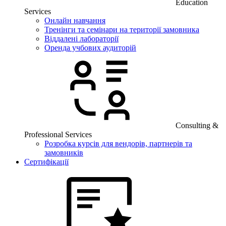
Education
Services
Онлайн навчання
Тренінги та семінари на території замовника
Віддалені лабораторії
Оренда учбових аудиторій
Consulting &
Professional Services
Розробка курсів для вендорів, партнерів та
замовників
Сертифікації