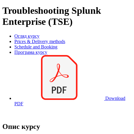
Troubleshooting Splunk
Enterprise (TSE)
Огляд курсу
Prices & Delivery methods
Schedule and Booking
Програма курсу
Download
PDF
Опис курсу