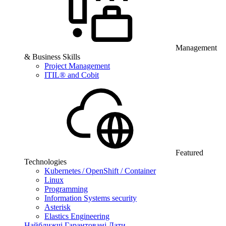
Management
& Business Skills
Project Management
ITIL® and Cobit
Featured
Technologies
Kubernetes / OpenShift / Container
Linux
Programming
Information Systems security
Asterisk
Elastics Engineering
Найближчі Гарантовані Дати