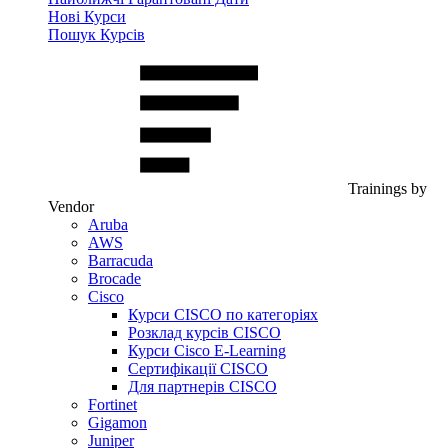
Нові Курси
Пошук Курсів
Trainings by
Vendor
Aruba
AWS
Barracuda
Brocade
Cisco
Курси CISCO по категоріях
Розклад курсів CISCO
Курси Cisco E-Learning
Сертифікації CISCO
Для партнерів CISCO
Fortinet
Gigamon
Juniper