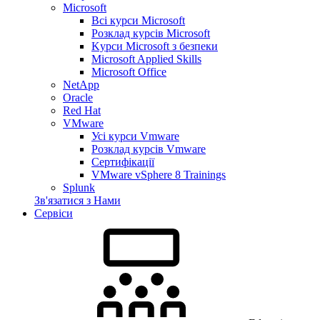
Microsoft
Всі курси Microsoft
Розклад курсів Microsoft
Kyрси Microsoft з безпеки
Microsoft Applied Skills
Microsoft Office
NetApp
Oracle
Red Hat
VMware
Усі курси Vmware
Розклад курсів Vmware
Сертифікації
VMware vSphere 8 Trainings
Splunk
Зв'язатися з Нами
Сервіси