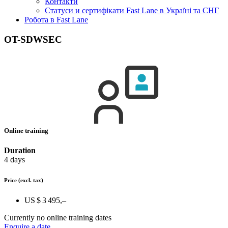
Контакти
Статуси и сертифікати Fast Lane в Україні та СНГ
Робота в Fast Lane
OT-SDWSEC
Online training
Duration
4 days
Price
(excl. tax)
US $ 3 495,–
Currently no online training dates
Enquire a date