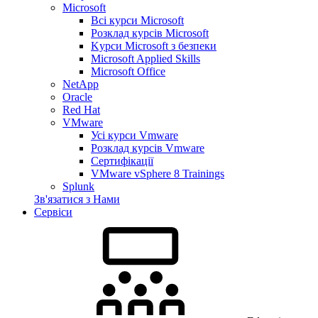
Microsoft
Всі курси Microsoft
Розклад курсів Microsoft
Kyрси Microsoft з безпеки
Microsoft Applied Skills
Microsoft Office
NetApp
Oracle
Red Hat
VMware
Усі курси Vmware
Розклад курсів Vmware
Сертифікації
VMware vSphere 8 Trainings
Splunk
Зв'язатися з Нами
Сервіси