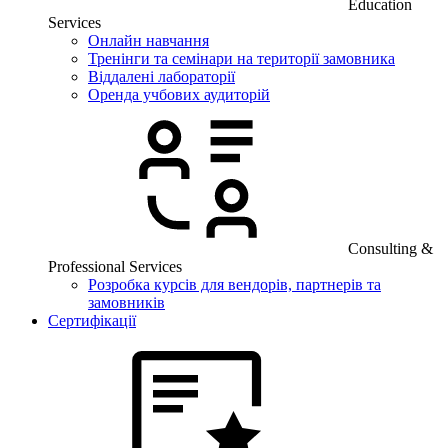
Education
Services
Онлайн навчання
Тренінги та семінари на території замовника
Віддалені лабораторії
Оренда учбових аудиторій
Consulting &
Professional Services
Розробка курсів для вендорів, партнерів та
замовників
Сертифікації