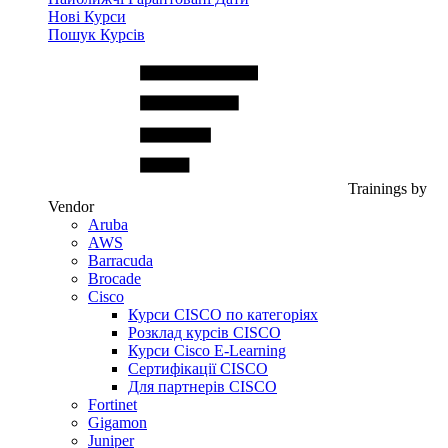
Нові Курси
Пошук Курсів
Trainings by
Vendor
Aruba
AWS
Barracuda
Brocade
Cisco
Курси CISCO по категоріях
Розклад курсів CISCO
Курси Cisco E-Learning
Сертифікації CISCO
Для партнерів CISCO
Fortinet
Gigamon
Juniper