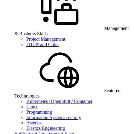
Management
& Business Skills
Project Management
ITIL® and Cobit
Featured
Technologies
Kubernetes / OpenShift / Container
Linux
Programming
Information Systems security
Asterisk
Elastics Engineering
Найближчі Гарантовані Дати