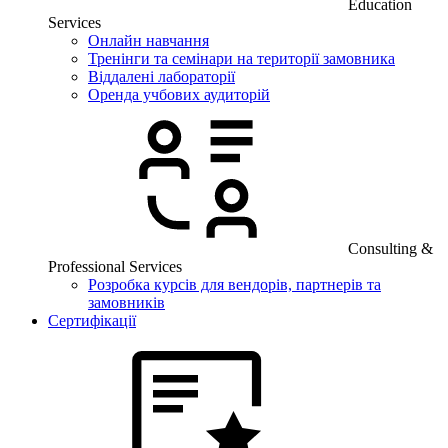
Education
Services
Онлайн навчання
Тренінги та семінари на території замовника
Віддалені лабораторії
Оренда учбових аудиторій
Consulting &
Professional Services
Розробка курсів для вендорів, партнерів та
замовників
Сертифікації