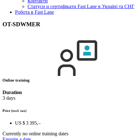
Контакти
Статуси и сертифікати Fast Lane в Україні та СНГ
Робота в Fast Lane
OT-SDWMER
Online training
Duration
3 days
Price
(excl. tax)
US $ 3 395,–
Currently no online training dates
Enquire a date