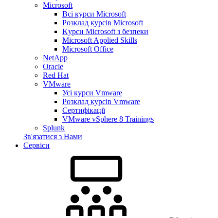
Microsoft
Всі курси Microsoft
Розклад курсів Microsoft
Kyрси Microsoft з безпеки
Microsoft Applied Skills
Microsoft Office
NetApp
Oracle
Red Hat
VMware
Усі курси Vmware
Розклад курсів Vmware
Сертифікації
VMware vSphere 8 Trainings
Splunk
Зв'язатися з Нами
Сервіси