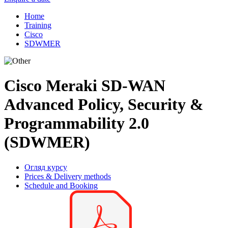
Home
Training
Cisco
SDWMER
Cisco Meraki SD-WAN
Advanced Policy, Security &
Programmability 2.0
(SDWMER)
Огляд курсу
Prices & Delivery methods
Schedule and Booking