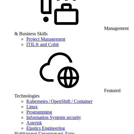
Management
& Business Skills
Project Management
ITIL® and Cobit
Featured
Technologies
Kubernetes / OpenShift / Container
Linux
Programming
Information Systems security
Asterisk
Elastics Engineering
Найближчі Гарантовані Дати