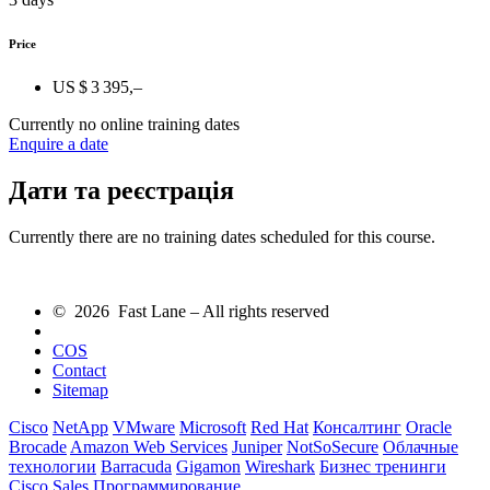
Price
US $ 3 395,–
Currently no online training dates
Enquire a date
Дати та реєстрація
Currently there are no training dates scheduled for this course.
© 2026 Fast Lane – All rights reserved
COS
Contact
Sitemap
Cisco
NetApp
VMware
Microsoft
Red Hat
Консалтинг
Oracle
Brocade
Amazon Web Services
Juniper
NotSoSecure
Облачные
технологии
Barracuda
Gigamon
Wireshark
Бизнес тренинги
Cisco Sales
Программирование