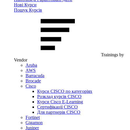
Нові Курси
Пошук Курсів
Trainings by
Vendor
Aruba
AWS
Barracuda
Brocade
Cisco
Курси CISCO по категоріях
Розклад курсів CISCO
Курси Cisco E-Learning
Сертифікації CISCO
Для партнерів CISCO
Fortinet
Gigamon
Juniper