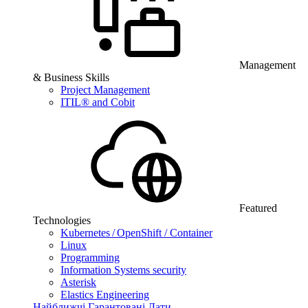
Management
& Business Skills
Project Management
ITIL® and Cobit
Featured
Technologies
Kubernetes / OpenShift / Container
Linux
Programming
Information Systems security
Asterisk
Elastics Engineering
Найближчі Гарантовані Дати