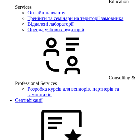
Education
Services
Онлайн навчання
Тренінги та семінари на території замовника
Віддалені лабораторії
Оренда учбових аудиторій
Consulting &
Professional Services
Розробка курсів для вендорів, партнерів та
замовників
Сертифікації