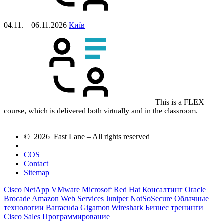
04.11. – 06.11.2026
Київ
This is a FLEX
course, which is delivered both virtually and in the classroom.
© 2026 Fast Lane – All rights reserved
COS
Contact
Sitemap
Cisco
NetApp
VMware
Microsoft
Red Hat
Консалтинг
Oracle
Brocade
Amazon Web Services
Juniper
NotSoSecure
Облачные
технологии
Barracuda
Gigamon
Wireshark
Бизнес тренинги
Cisco Sales
Программирование