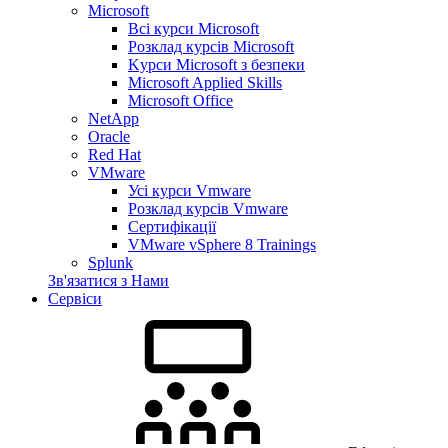
Microsoft
Всі курси Microsoft
Розклад курсів Microsoft
Kyрси Microsoft з безпеки
Microsoft Applied Skills
Microsoft Office
NetApp
Oracle
Red Hat
VMware
Усі курси Vmware
Розклад курсів Vmware
Сертифікації
VMware vSphere 8 Trainings
Splunk
Зв'язатися з Нами
Сервіси