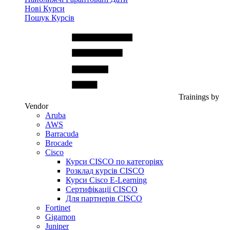
Нові Курси
Пошук Курсів
Trainings by
Vendor
Aruba
AWS
Barracuda
Brocade
Cisco
Курси CISCO по категоріях
Розклад курсів CISCO
Курси Cisco E-Learning
Сертифікації CISCO
Для партнерів CISCO
Fortinet
Gigamon
Juniper