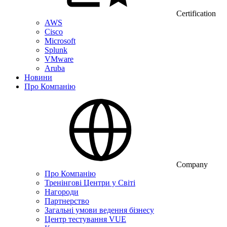
Certification
AWS
Cisco
Microsoft
Splunk
VMware
Aruba
Новини
Про Компанію
Company
Про Компанію
Тренінгові Центри у Світі
Нагороди
Партнерство
Загальні умови ведення бізнесу
Центр тестування VUE