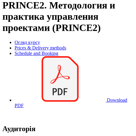
PRINCE2. Методология и
практика управления
проектами (PRINCE2)
Огляд курсу
Prices & Delivery methods
Schedule and Booking
Download
PDF
Аудиторія