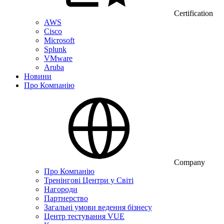
Certification
AWS
Cisco
Microsoft
Splunk
VMware
Aruba
Новини
Про Компанію
Company
Про Компанію
Тренінгові Центри у Світі
Нагороди
Партнерство
Загальні умови ведення бізнесу
Центр тестування VUE