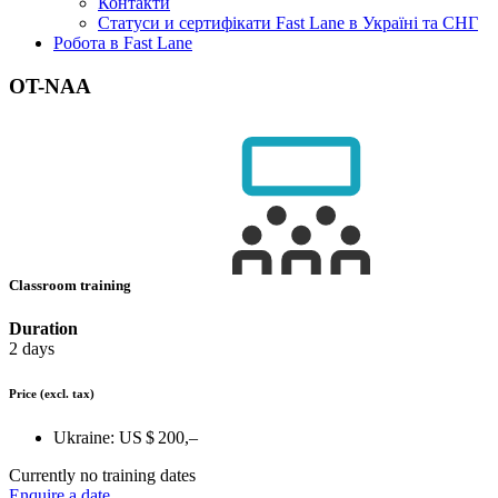
Контакти
Статуси и сертифікати Fast Lane в Україні та СНГ
Робота в Fast Lane
OT-NAA
Classroom training
Duration
2 days
Price
(excl. tax)
Ukraine:
US $ 200,–
Currently no training dates
Enquire a date