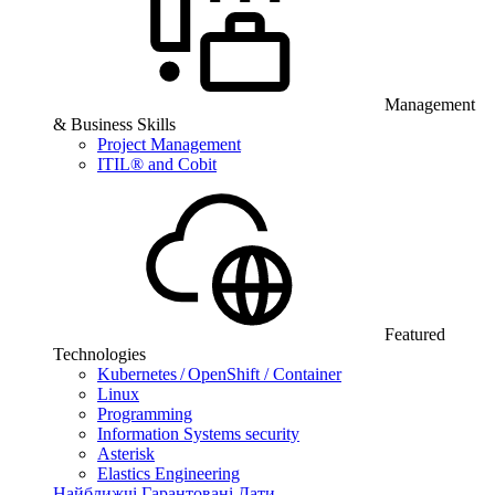
Management
& Business Skills
Project Management
ITIL® and Cobit
Featured
Technologies
Kubernetes / OpenShift / Container
Linux
Programming
Information Systems security
Asterisk
Elastics Engineering
Найближчі Гарантовані Дати