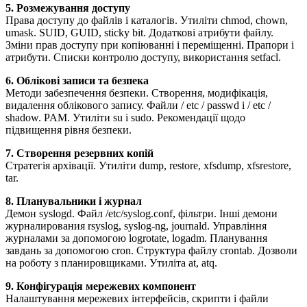
5. Розмежування доступу
Права доступу до файлів і каталогів. Утиліти chmod, chown,
umask. SUID, GUID, sticky bit. Додаткові атрибути файлу.
Зміни прав доступу при копіюванні і переміщенні. Прапори і
атрибути. Списки контролю доступу, використання setfacl.
6. Облікові записи та безпека
Методи забезпечення безпеки. Створення, модифікація,
видалення облікового запису. Файли / etc / passwd і / etc /
shadow. PAM. Утиліти su і sudo. Рекомендації щодо
підвищення рівня безпеки.
7. Створення резервних копій
Стратегія архівації. Утиліти dump, restore, xfsdump, xfsrestore,
tar.
8. Планувальники і журнал
Демон syslogd. Файл /etc/syslog.conf, фільтри. Інші демони
журналирования rsyslog, syslog-ng, journald. Управління
журналами за допомогою logrotate, logadm. Планування
завдань за допомогою cron. Структура файлу crontab. Дозволи
на роботу з планировщиками. Утиліта at, atq.
9. Конфігурація мережевих компонент
Налаштування мережевих інтерфейсів, скрипти і файли