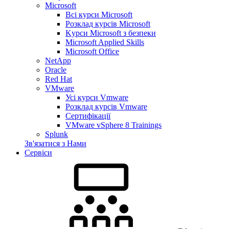
Microsoft
Всі курси Microsoft
Розклад курсів Microsoft
Kyрси Microsoft з безпеки
Microsoft Applied Skills
Microsoft Office
NetApp
Oracle
Red Hat
VMware
Усі курси Vmware
Розклад курсів Vmware
Сертифікації
VMware vSphere 8 Trainings
Splunk
Зв'язатися з Нами
Сервіси