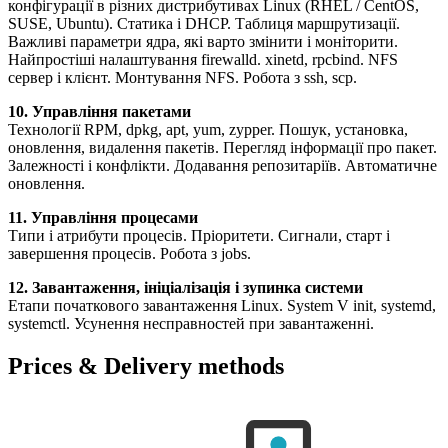
конфігурації в різних дистрибутивах Linux (RHEL / CentOS,
SUSE, Ubuntu). Статика і DHCP. Таблиця маршрутизації.
Важливі параметри ядра, які варто змінити і моніторити.
Найпростіші налаштування firewalld. xinetd, rpcbind. NFS
сервер і клієнт. Монтування NFS. Робота з ssh, scp.
10. Управління пакетами
Технології RPM, dpkg, apt, yum, zypper. Пошук, установка,
оновлення, видалення пакетів. Перегляд інформації про пакет.
Залежності і конфлікти. Додавання репозитаріїв. Автоматичне
оновлення.
11. Управління процесами
Типи і атрибути процесів. Пріоритети. Сигнали, старт і
завершення процесів. Робота з jobs.
12. Завантаження, ініціалізація і зупинка системи
Етапи початкового завантаження Linux. System V init, systemd,
systemctl. Усунення несправностей при завантаженні.
Prices & Delivery methods