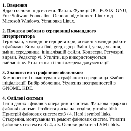
1. Введення
Ядро і основні підсистеми. Файли. Функції ОС. POSIX. GNU,
Free Software Foundation. Основні відмінності Linux від
Microsoft Windows. Установка Linux.
2. Початок роботи в середовищі командного
інтерпретатора
Термінали, командні інтерпретатори, основні команди роботи
з файлами. Команди find, grep, egrep. Змінні, успадкування,
змінні середовища, ініціалізацій файли. Конвеєри. Регулярні
вирази. Редактор vi. Утиліти, що використовуються
найчастіше. Утиліта man і інші джерела документації.
3. Знайомство з графічною оболонкою
Компоненти і налаштування графічного середовища. Файли
ініціалізації. Вибір оболонки. Усунення несправностей в
GNOME, KDE.
4. Файлові системи
Типи даних і файлів в операційній системі. Файлова ієрархія і
файлові системи. Розбиття диска на розділи, утиліта fdisk.
Пристрій файлових систем ext3 / 4. Hard і symbol links.
Створення, монтування та ремонт файлових систем. Утиліти
файлових систем ext3 / 4, xfs. Основи роботи з LVM і btrfs.