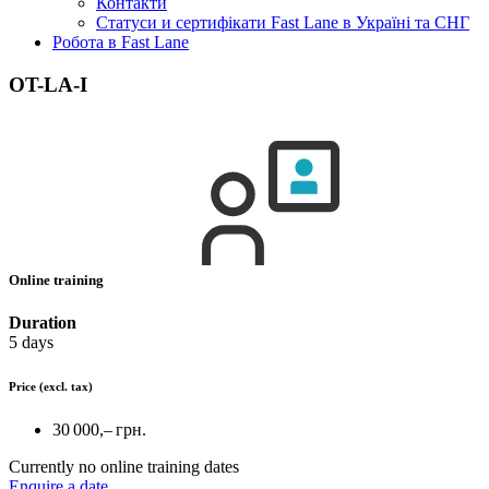
Контакти
Статуси и сертифікати Fast Lane в Україні та СНГ
Робота в Fast Lane
OT-LA-I
Online training
Duration
5 days
Price
(excl. tax)
30 000,– грн.
Currently no online training dates
Enquire a date