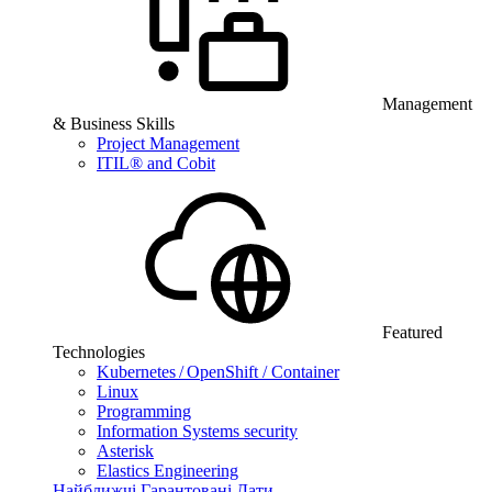
Management
& Business Skills
Project Management
ITIL® and Cobit
Featured
Technologies
Kubernetes / OpenShift / Container
Linux
Programming
Information Systems security
Asterisk
Elastics Engineering
Найближчі Гарантовані Дати