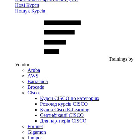
Нові Курси
Пошук Курсів
Trainings by
Vendor
Aruba
AWS
Barracuda
Brocade
Cisco
Курси CISCO по категоріях
Розклад курсів CISCO
Курси Cisco E-Learning
Сертифікації CISCO
Для партнерів CISCO
Fortinet
Gigamon
Juniper