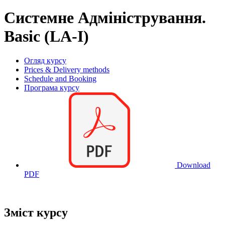
Системне Адміністрування.
Basic (LA-I)
Огляд курсу
Prices & Delivery methods
Schedule and Booking
Програма курсу
Download
PDF
Зміст курсу