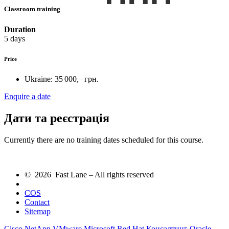
Classroom training
Duration
5 days
Price
Ukraine:
35 000,– грн.
Enquire a date
Дати та реєстрація
Currently there are no training dates scheduled for this course.
© 2026 Fast Lane – All rights reserved
COS
Contact
Sitemap
Cisco
NetApp
VMware
Microsoft
Red Hat
Консалтинг
Oracle