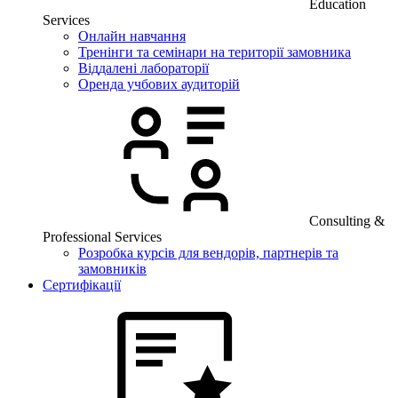
Education
Services
Онлайн навчання
Тренінги та семінари на території замовника
Віддалені лабораторії
Оренда учбових аудиторій
Consulting &
Professional Services
Розробка курсів для вендорів, партнерів та
замовників
Сертифікації