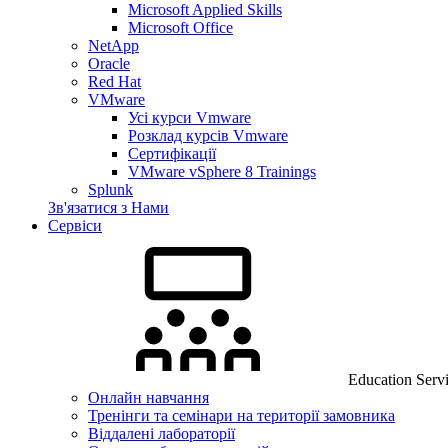
Microsoft Applied Skills
Microsoft Office
NetApp
Oracle
Red Hat
VMware
Усі курси Vmware
Розклад курсів Vmware
Сертифікації
VMware vSphere 8 Trainings
Splunk
Зв'язатися з Нами
Сервіси
Education Serv
Онлайн навчання
Тренінги та семінари на території замовника
Віддалені лабораторії