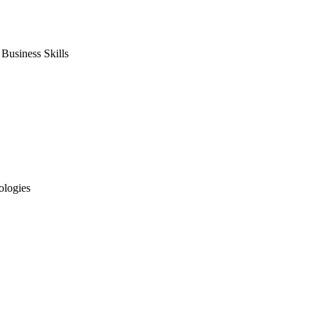
usiness Skills
ologies