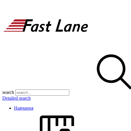
search
Detailed search
Навчання