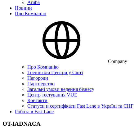
Aruba
Новини
Про Компанію
Company
Про Компанію
Тренінгові Центри у Світі
Нагороди
Партнерство
Загальні умови ведення бізнесу
Центр тестування VUE
Контакти
Статуси и сертифікати Fast Lane в Україні та СНГ
Робота в Fast Lane
OT-IADNACA