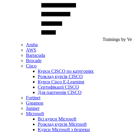
Trainings by V
Aruba
AWS
Barracuda
Brocade
Cisco
Курси CISCO по категоріях
Розклад курсів CISCO
Курси Cisco E-Learning
Сертифікації CISCO
Для партнерів CISCO
Fortinet
Gigamon
Juniper
Microsoft
Всі курси Microsoft
Розклад курсів Microsoft
Kyрси Microsoft з безпеки