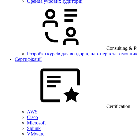
Оренда учбових аудиторій
Consulting & Pr
Розробка курсів для вендорів, партнерів та замовник
Сертифікації
Certification
AWS
Cisco
Microsoft
Splunk
VMware