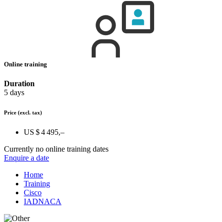
Online training
Duration
5 days
Price
(excl. tax)
US $ 4 495,–
Currently no online training dates
Enquire a date
Home
Training
Cisco
IADNACA