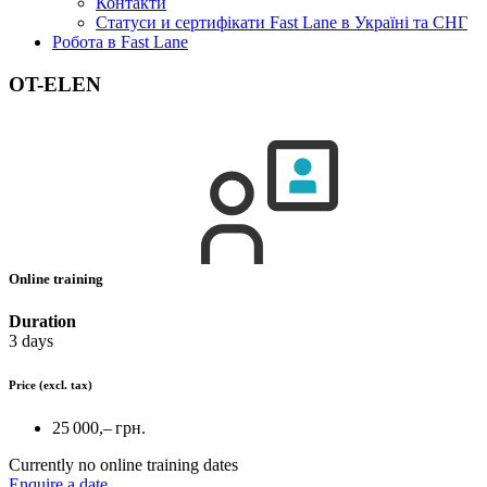
Контакти
Статуси и сертифікати Fast Lane в Україні та СНГ
Робота в Fast Lane
OT-ELEN
Online training
Duration
3 days
Price
(excl. tax)
25 000,– грн.
Currently no online training dates
Enquire a date