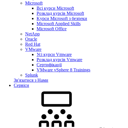
Microsoft
Всі курси Microsoft
Розклад курсів Microsoft
Kyрси Microsoft з безпеки
Microsoft Applied Skills
Microsoft Office
NetApp
Oracle
Red Hat
VMware
Усі курси Vmware
Розклад курсів Vmware
Сертифікації
VMware vSphere 8 Trainings
Splunk
Зв'язатися з Нами
Сервіси