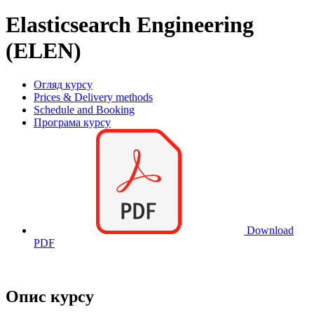
Elasticsearch Engineering
(ELEN)
Огляд курсу
Prices & Delivery methods
Schedule and Booking
Програма курсу
Download
PDF
Опис курсу