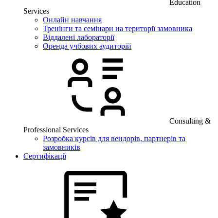
Education
Services
Онлайн навчання
Тренінги та семінари на території замовника
Віддалені лабораторії
Оренда учбових аудиторій
Consulting &
Professional Services
Розробка курсів для вендорів, партнерів та
замовників
Сертифікації