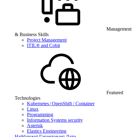
Management
& Business Skills
Project Management
ITIL® and Cobit
Featured
Technologies
Kubernetes / OpenShift / Container
Linux
Programming
Information Systems security
Asterisk
Elastics Engineering
Найближчі Гарантовані Дати