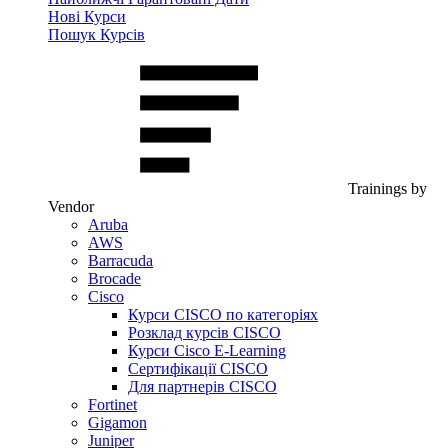
Нові Курси
Пошук Курсів
Trainings by
Vendor
Aruba
AWS
Barracuda
Brocade
Cisco
Курси CISCO по категоріях
Розклад курсів CISCO
Курси Cisco E-Learning
Сертифікації CISCO
Для партнерів CISCO
Fortinet
Gigamon
Juniper