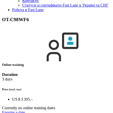
Контакти
Статуси и сертифікати Fast Lane в Україні та СНГ
Робота в Fast Lane
OT-C98WF6
Online training
Duration
3 days
Price
(excl. tax)
US $ 3 395,–
Currently no online training dates
Enquire a date