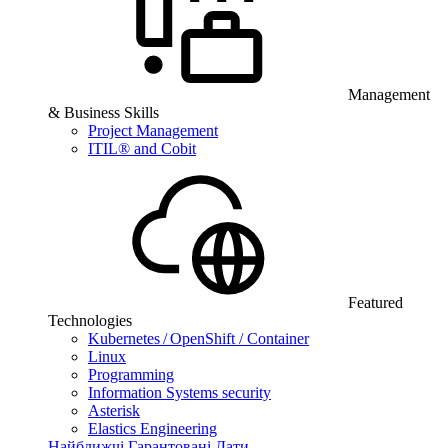
Management
& Business Skills
Project Management
ITIL® and Cobit
Featured
Technologies
Kubernetes / OpenShift / Container
Linux
Programming
Information Systems security
Asterisk
Elastics Engineering
Найближчі Гарантовані Дати