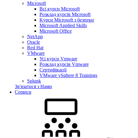
Microsoft
Всі курси Microsoft
Розклад курсів Microsoft
Kyрси Microsoft з безпеки
Microsoft Applied Skills
Microsoft Office
NetApp
Oracle
Red Hat
VMware
Усі курси Vmware
Розклад курсів Vmware
Сертифікації
VMware vSphere 8 Trainings
Splunk
Зв'язатися з Нами
Сервіси