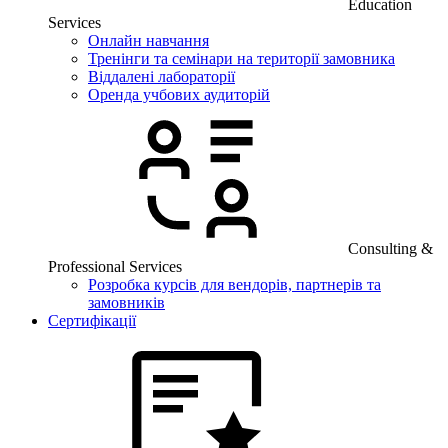
Education
Services
Онлайн навчання
Тренінги та семінари на території замовника
Віддалені лабораторії
Оренда учбових аудиторій
Consulting &
Professional Services
Розробка курсів для вендорів, партнерів та
замовників
Сертифікації