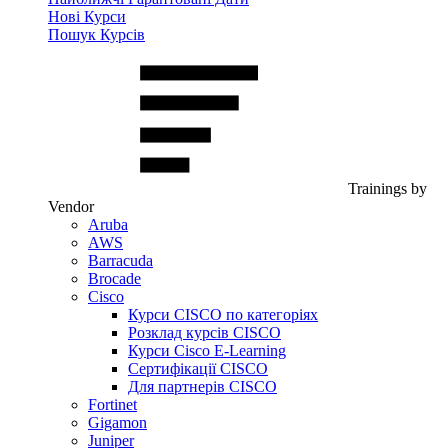
Нові Курси
Пошук Курсів
Trainings by
Vendor
Aruba
AWS
Barracuda
Brocade
Cisco
Курси CISCO по категоріях
Розклад курсів CISCO
Курси Cisco E-Learning
Сертифікації CISCO
Для партнерів CISCO
Fortinet
Gigamon
Juniper