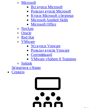
Microsoft
Всі курси Microsoft
Розклад курсів Microsoft
Kyрси Microsoft з безпеки
Microsoft Applied Skills
Microsoft Office
NetApp
Oracle
Red Hat
VMware
Усі курси Vmware
Розклад курсів Vmware
Сертифікації
VMware vSphere 8 Trainings
Splunk
Зв'язатися з Нами
Сервіси