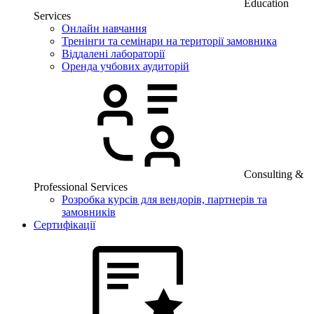
Education
Services
Онлайн навчання
Тренінги та семінари на території замовника
Віддалені лабораторії
Оренда учбових аудиторій
Consulting &
Professional Services
Розробка курсів для вендорів, партнерів та
замовників
Сертифікації