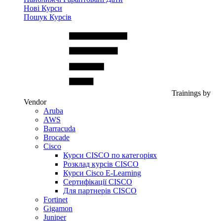
Нові Курси
Пошук Курсів
Trainings by
Vendor
Aruba
AWS
Barracuda
Brocade
Cisco
Курси CISCO по категоріях
Розклад курсів CISCO
Курси Cisco E-Learning
Сертифікації CISCO
Для партнерів CISCO
Fortinet
Gigamon
Juniper