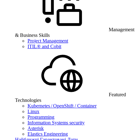
Management
& Business Skills
Project Management
ITIL® and Cobit
Featured
Technologies
Kubernetes / OpenShift / Container
Linux
Programming
Information Systems security
Asterisk
Elastics Engineering
Найближчі Гарантовані Дати