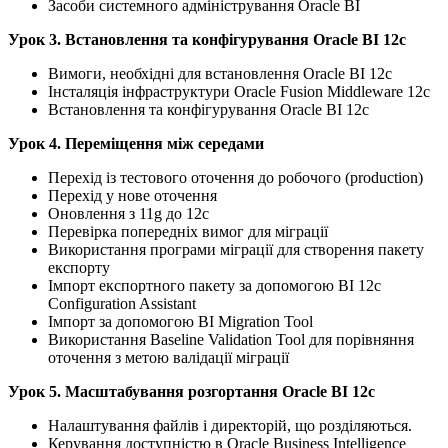
Засоби системного адміністрування Oracle BI
Урок 3. Встановлення та конфігурування Oracle BI 12c
Вимоги, необхідні для встановлення Oracle BI 12c
Інсталяція інфраструктури Oracle Fusion Middleware 12c
Встановлення та конфігурування Oracle BI 12c
Урок 4. Переміщення між середами
Перехід із тестового оточення до робочого (production)
Перехід у нове оточення
Оновлення з 11g до 12c
Перевірка попередніх вимог для міграції
Використання програми міграції для створення пакету
експорту
Імпорт експортного пакету за допомогою BI 12c
Configuration Assistant
Імпорт за допомогою BI Migration Tool
Використання Baseline Validation Tool для порівняння
оточення з метою валідації міграції
Урок 5. Масштабування розгортання Oracle BI 12c
Налаштування файлів і директорій, що розділяються.
Керування доступністю в Oracle Business Intelligence