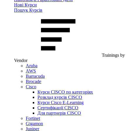
Нові Курси
Пошук Курсів
Trainings by
Vendor
Aruba
AWS
Barracuda
Brocade
Cisco
Курси CISCO по категоріях
Розклад курсів CISCO
Курси Cisco E-Learning
Сертифікації CISCO
Для партнерів CISCO
Fortinet
Gigamon
Juniper