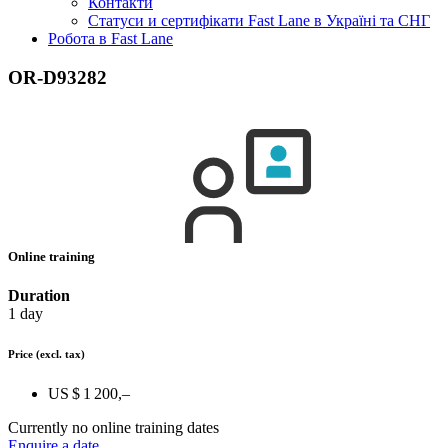
Контакти
Статуси и сертифікати Fast Lane в Україні та СНГ
Робота в Fast Lane
OR-D93282
Online training
Duration
1 day
Price
(excl. tax)
US $ 1 200,–
Currently no online training dates
Enquire a date