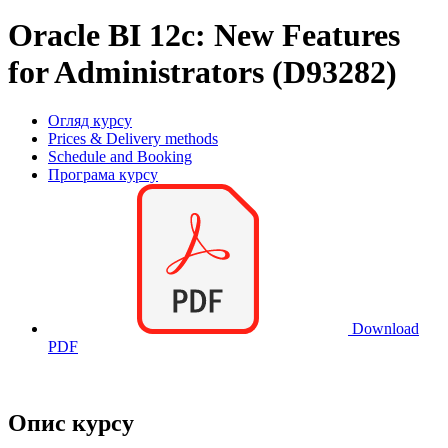
Oracle BI 12c: New Features
for Administrators (D93282)
Огляд курсу
Prices & Delivery methods
Schedule and Booking
Програма курсу
Download
PDF
Опис курсу