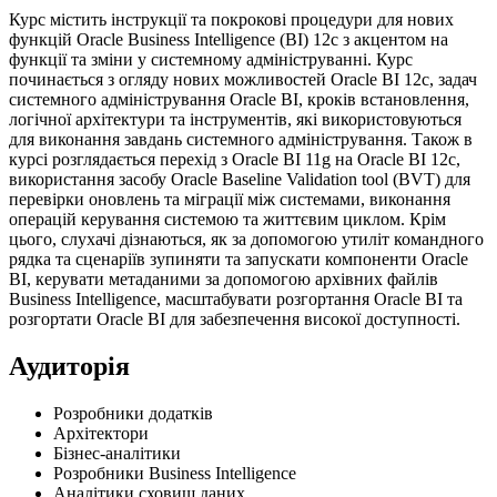
Курс містить інструкції та покрокові процедури для нових
функцій Oracle Business Intelligence (BI) 12c з акцентом на
функції та зміни у системному адмініструванні. Курс
починається з огляду нових можливостей Oracle BI 12c, задач
системного адміністрування Oracle BI, кроків встановлення,
логічної архітектури та інструментів, які використовуються
для виконання завдань системного адміністрування. Також в
курсі розглядається перехід з Oracle BI 11g на Oracle BI 12c,
використання засобу Oracle Baseline Validation tool (BVT) для
перевірки оновлень та міграції між системами, виконання
операцій керування системою та життєвим циклом. Крім
цього, слухачі дізнаються, як за допомогою утиліт командного
рядка та сценаріїв зупиняти та запускати компоненти Oracle
BI, керувати метаданими за допомогою архівних файлів
Business Intelligence, масштабувати розгортання Oracle BI та
розгортати Oracle BI для забезпечення високої доступності.
Аудиторія
Розробники додатків
Архітектори
Бізнес-аналітики
Розробники Business Intelligence
Аналітики сховищ даних