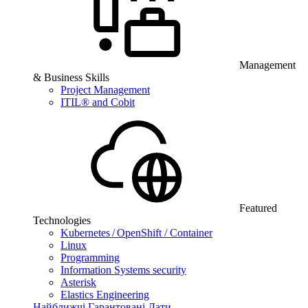
Management
& Business Skills
Project Management
ITIL® and Cobit
Featured
Technologies
Kubernetes / OpenShift / Container
Linux
Programming
Information Systems security
Asterisk
Elastics Engineering
Найближчі Гарантовані Дати