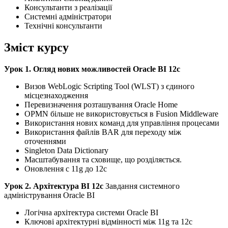
Консультанти з реалізації
Системні адміністратори
Технічні консультанти
Зміст курсу
Урок 1. Огляд нових можливостей Oracle BI 12c
Визов WebLogic Scripting Tool (WLST) з єдиного
місцезнаходження
Перевизначення розташування Oracle Home
OPMN більше не використовується в Fusion Middleware
Використання нових команд для управління процесами
Використання файлів BAR для переходу між
оточеннями
Singleton Data Dictionary
Масштабування та сховище, що розділяється.
Оновлення с 11g до 12c
Урок 2. Архітектура BI 12c
Завдання системного
адміністрування Oracle BI
Логічна архітектура системи Oracle BI
Ключові архітектурні відмінності між 11g та 12c