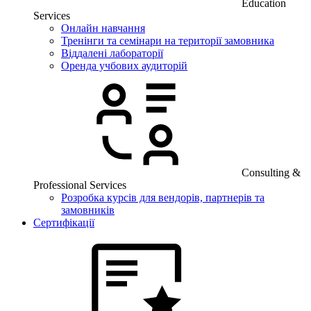
Education
Services
Онлайн навчання
Тренінги та семінари на території замовника
Віддалені лабораторії
Оренда учбових аудиторій
Consulting &
Professional Services
Розробка курсів для вендорів, партнерів та
замовників
Сертифікації