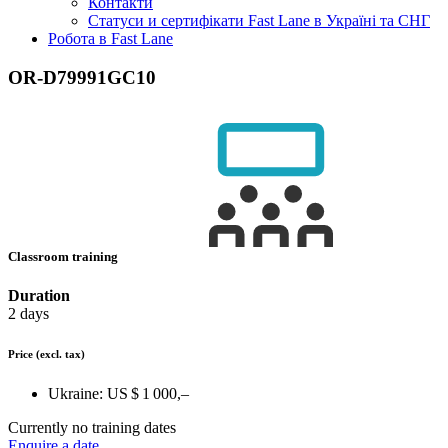
Контакти
Статуси и сертифікати Fast Lane в Україні та СНГ
Робота в Fast Lane
OR-D79991GC10
Classroom training
Duration
2 days
Price
(excl. tax)
Ukraine:
US $ 1 000,–
Currently no training dates
Enquire a date