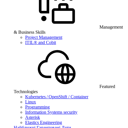
Management
& Business Skills
Project Management
ITIL® and Cobit
Featured
Technologies
Kubernetes / OpenShift / Container
Linux
Programming
Information Systems security
Asterisk
Elastics Engineering
Найближчі Гарантовані Дати