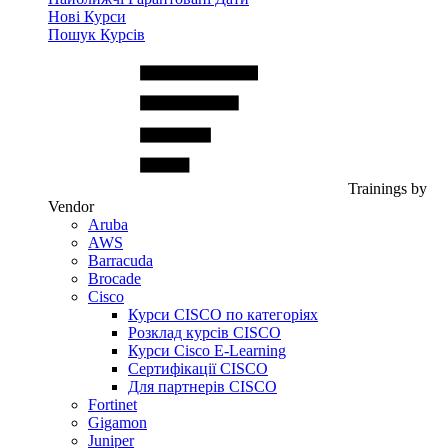
Нові Курси
Пошук Курсів
Trainings by
Vendor
Aruba
AWS
Barracuda
Brocade
Cisco
Курси CISCO по категоріях
Розклад курсів CISCO
Курси Cisco E-Learning
Сертифікації CISCO
Для партнерів CISCO
Fortinet
Gigamon
Juniper