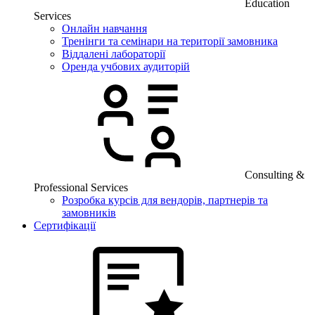
Education
Services
Онлайн навчання
Тренінги та семінари на території замовника
Віддалені лабораторії
Оренда учбових аудиторій
Consulting &
Professional Services
Розробка курсів для вендорів, партнерів та
замовників
Сертифікації