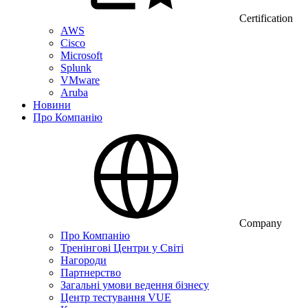
Certification
AWS
Cisco
Microsoft
Splunk
VMware
Aruba
Новини
Про Компанію
Company
Про Компанію
Тренінгові Центри у Світі
Нагороди
Партнерство
Загальні умови ведення бізнесу
Центр тестування VUE