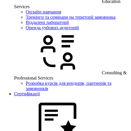
Education
Services
Онлайн навчання
Тренінги та семінари на території замовника
Віддалені лабораторії
Оренда учбових аудиторій
Consulting &
Professional Services
Розробка курсів для вендорів, партнерів та
замовників
Сертифікації