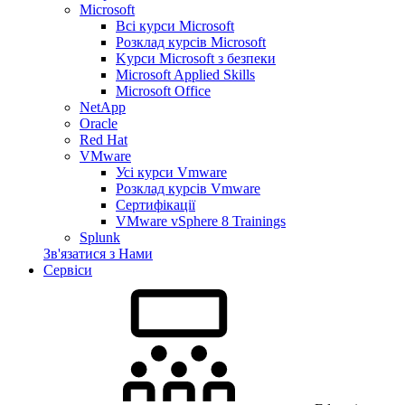
Microsoft
Всі курси Microsoft
Розклад курсів Microsoft
Kyрси Microsoft з безпеки
Microsoft Applied Skills
Microsoft Office
NetApp
Oracle
Red Hat
VMware
Усі курси Vmware
Розклад курсів Vmware
Сертифікації
VMware vSphere 8 Trainings
Splunk
Зв'язатися з Нами
Сервіси