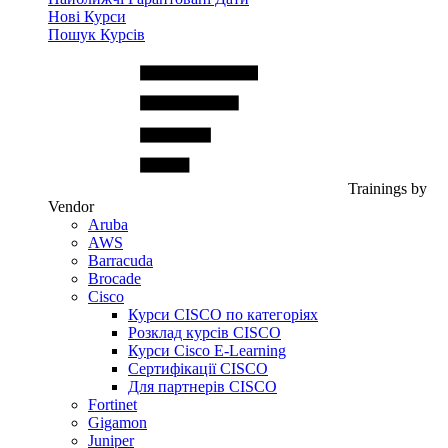
Нові Курси
Пошук Курсів
Trainings by
Vendor
Aruba
AWS
Barracuda
Brocade
Cisco
Курси CISCO по категоріях
Розклад курсів CISCO
Курси Cisco E-Learning
Сертифікації CISCO
Для партнерів CISCO
Fortinet
Gigamon
Juniper