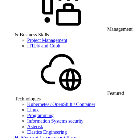
Management
& Business Skills
Project Management
ITIL® and Cobit
Featured
Technologies
Kubernetes / OpenShift / Container
Linux
Programming
Information Systems security
Asterisk
Elastics Engineering
Найближчі Гарантовані Дати