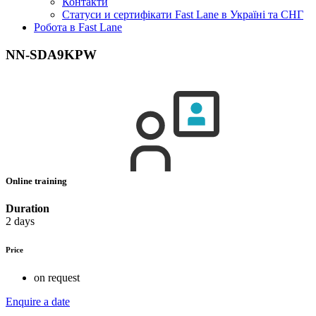
Контакти
Статуси и сертифікати Fast Lane в Україні та СНГ
Робота в Fast Lane
NN-SDA9KPW
Online training
Duration
2 days
Price
on request
Enquire a date