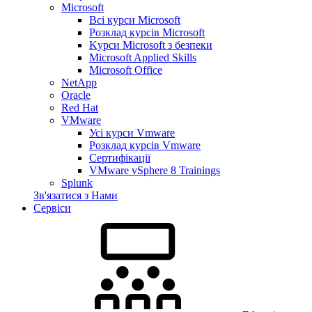
Microsoft
Всі курси Microsoft
Розклад курсів Microsoft
Kyрси Microsoft з безпеки
Microsoft Applied Skills
Microsoft Office
NetApp
Oracle
Red Hat
VMware
Усі курси Vmware
Розклад курсів Vmware
Сертифікації
VMware vSphere 8 Trainings
Splunk
Зв'язатися з Нами
Сервіси