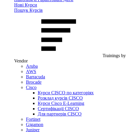
Нові Курси
Пошук Курсів
Trainings by
Vendor
Aruba
AWS
Barracuda
Brocade
Cisco
Курси CISCO по категоріях
Розклад курсів CISCO
Курси Cisco E-Learning
Сертифікації CISCO
Для партнерів CISCO
Fortinet
Gigamon
Juniper