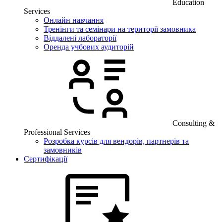
Education
Services
Онлайн навчання
Тренінги та семінари на території замовника
Віддалені лабораторії
Оренда учбових аудиторій
Consulting &
Professional Services
Розробка курсів для вендорів, партнерів та
замовників
Сертифікації