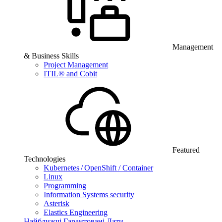
Management
& Business Skills
Project Management
ITIL® and Cobit
Featured
Technologies
Kubernetes / OpenShift / Container
Linux
Programming
Information Systems security
Asterisk
Elastics Engineering
Найближчі Гарантовані Дати