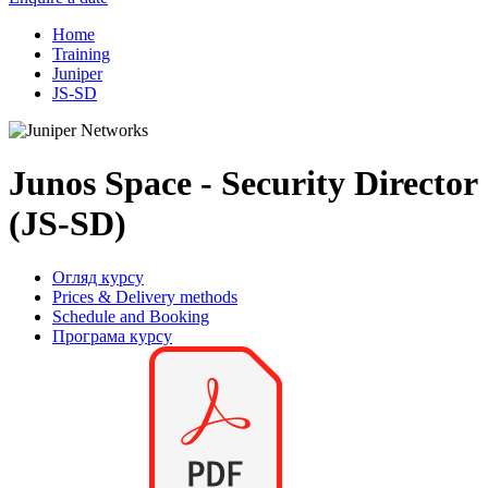
Home
Training
Juniper
JS-SD
Junos Space - Security Director
(JS-SD)
Огляд курсу
Prices & Delivery methods
Schedule and Booking
Програма курсу