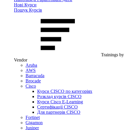
Нові Курси
Пошук Курсів
Trainings by
Vendor
Aruba
AWS
Barracuda
Brocade
Cisco
Курси CISCO по категоріях
Розклад курсів CISCO
Курси Cisco E-Learning
Сертифікації CISCO
Для партнерів CISCO
Fortinet
Gigamon
Juniper