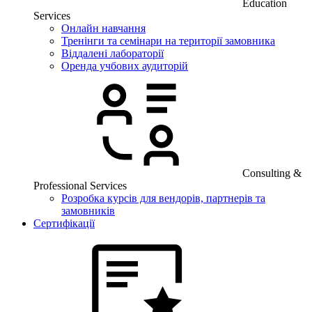
Education
Services
Онлайн навчання
Тренінги та семінари на території замовника
Віддалені лабораторії
Оренда учбових аудиторій
Consulting &
Professional Services
Розробка курсів для вендорів, партнерів та
замовників
Сертифікації