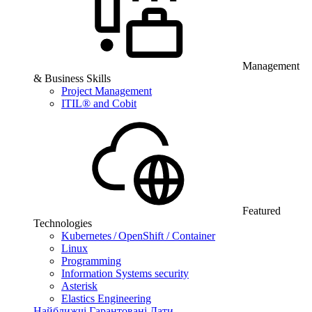
Management
& Business Skills
Project Management
ITIL® and Cobit
Featured
Technologies
Kubernetes / OpenShift / Container
Linux
Programming
Information Systems security
Asterisk
Elastics Engineering
Найближчі Гарантовані Дати