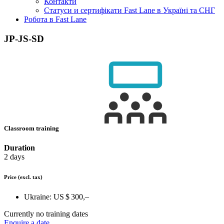
Контакти
Статуси и сертифікати Fast Lane в Україні та СНГ
Робота в Fast Lane
JP-JS-SD
Classroom training
Duration
2 days
Price
(excl. tax)
Ukraine:
US $ 300,–
Currently no training dates
Enquire a date