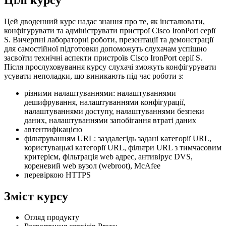
Цей дводенний курс надає знання про те, як інсталювати,
конфігурувати та адмініструвати пристрої Cisco IronPort серії
S. Вичерпні лабораторні роботи, презентації та демонстрації
для самостійної підготовки допоможуть слухачам успішно
засвоїти технічні аспекти пристроїв Cisco IronPort серії S.
Після прослуховування курсу слухачі зможуть конфігурувати
усувати неполадки, що виникають під час роботи з:
різними налаштуваннями: налаштуваннями
дешифрування, налаштуваннями конфігурації,
налаштуваннями доступу, налаштуваннями безпеки
даних, налаштуваннями запобігання втраті даних
автентифікацією
фільтруванням URL: заздалегідь задані категорії URL,
користувацькі категорії URL, фільтри URL з тимчасовим
критерієм, фільтрація web адрес, антивірус DVS,
кореневий web вузол (webroot), McAfee
перевіркою HTTPS
Зміст курсу
Огляд продукту