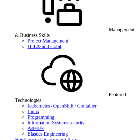
Management
& Business Skills
Project Management
ITIL® and Cobit
Featured
Technologies
Kubernetes / OpenShift / Container
Linux
Programming
Information Systems security
Asterisk
Elastics Engineering
Найближчі Гарантовані Дати