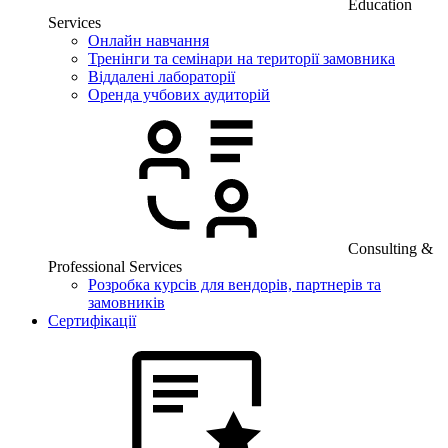
Education
Services
Онлайн навчання
Тренінги та семінари на території замовника
Віддалені лабораторії
Оренда учбових аудиторій
Consulting &
Professional Services
Розробка курсів для вендорів, партнерів та
замовників
Сертифікації