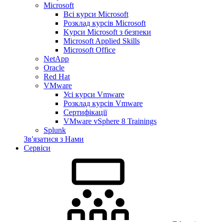
Microsoft
Всі курси Microsoft
Розклад курсів Microsoft
Kyрси Microsoft з безпеки
Microsoft Applied Skills
Microsoft Office
NetApp
Oracle
Red Hat
VMware
Усі курси Vmware
Розклад курсів Vmware
Сертифікації
VMware vSphere 8 Trainings
Splunk
Зв'язатися з Нами
Сервіси