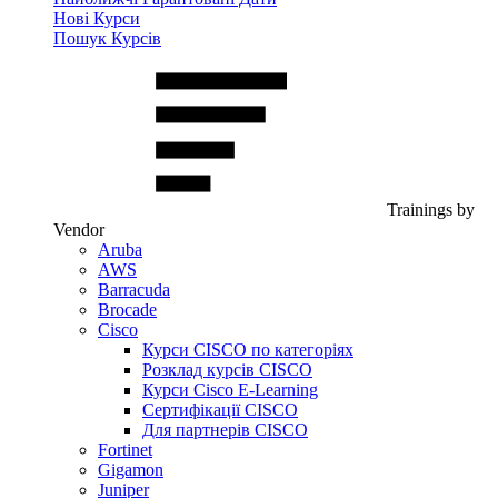
Нові Курси
Пошук Курсів
Trainings by
Vendor
Aruba
AWS
Barracuda
Brocade
Cisco
Курси CISCO по категоріях
Розклад курсів CISCO
Курси Cisco E-Learning
Сертифікації CISCO
Для партнерів CISCO
Fortinet
Gigamon
Juniper