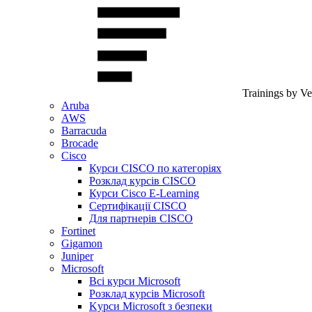
Trainings by V
Aruba
AWS
Barracuda
Brocade
Cisco
Курси CISCO по категоріях
Розклад курсів CISCO
Курси Cisco E-Learning
Сертифікації CISCO
Для партнерів CISCO
Fortinet
Gigamon
Juniper
Microsoft
Всі курси Microsoft
Розклад курсів Microsoft
Kyрси Microsoft з безпеки