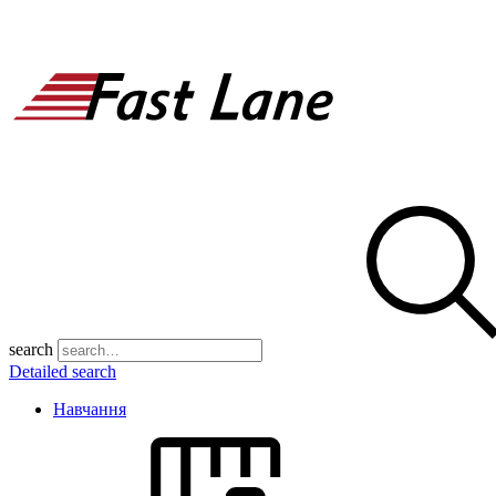
search
Detailed search
Навчання