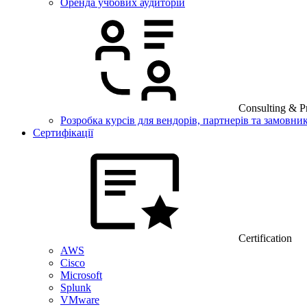
Оренда учбових аудиторій
Consulting & Pr
Розробка курсів для вендорів, партнерів та замовник
Сертифікації
Certification
AWS
Cisco
Microsoft
Splunk
VMware