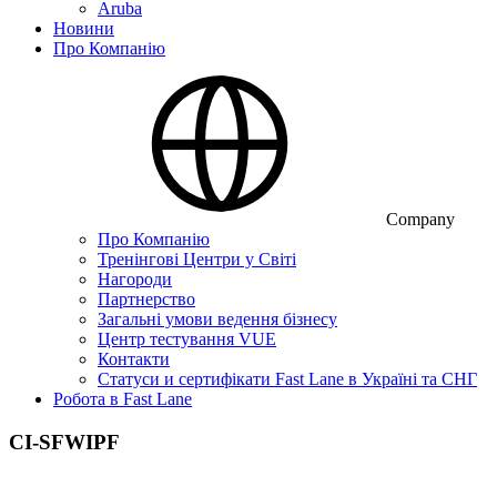
Aruba
Новини
Про Компанію
Company
Про Компанію
Тренінгові Центри у Світі
Нагороди
Партнерство
Загальні умови ведення бізнесу
Центр тестування VUE
Контакти
Статуси и сертифікати Fast Lane в Україні та СНГ
Робота в Fast Lane
CI-SFWIPF