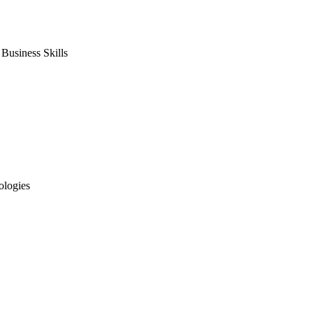
usiness Skills
ologies