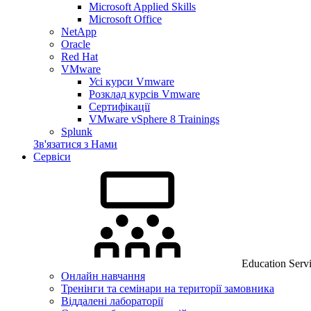
Microsoft Applied Skills
Microsoft Office
NetApp
Oracle
Red Hat
VMware
Усі курси Vmware
Розклад курсів Vmware
Сертифікації
VMware vSphere 8 Trainings
Splunk
Зв'язатися з Нами
Сервіси
Education Serv
Онлайн навчання
Тренінги та семінари на території замовника
Віддалені лабораторії