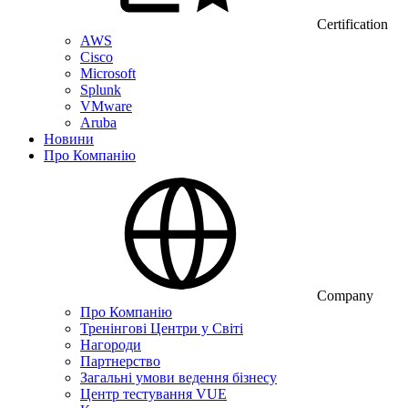
Certification
AWS
Cisco
Microsoft
Splunk
VMware
Aruba
Новини
Про Компанію
Company
Про Компанію
Тренінгові Центри у Світі
Нагороди
Партнерство
Загальні умови ведення бізнесу
Центр тестування VUE