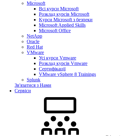
Microsoft
Всі курси Microsoft
Розклад курсів Microsoft
Kyрси Microsoft з безпеки
Microsoft Applied Skills
Microsoft Office
NetApp
Oracle
Red Hat
VMware
Усі курси Vmware
Розклад курсів Vmware
Сертифікації
VMware vSphere 8 Trainings
Splunk
Зв'язатися з Нами
Сервіси