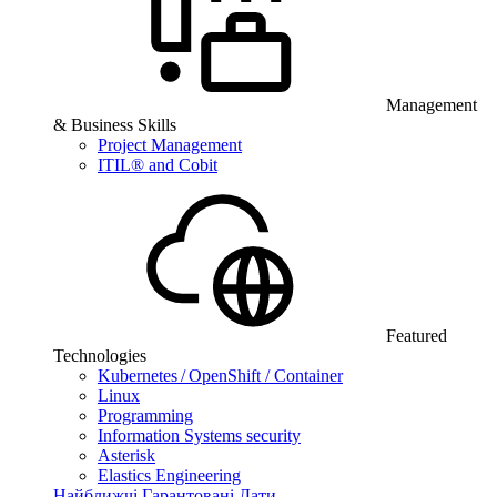
Management
& Business Skills
Project Management
ITIL® and Cobit
Featured
Technologies
Kubernetes / OpenShift / Container
Linux
Programming
Information Systems security
Asterisk
Elastics Engineering
Найближчі Гарантовані Дати