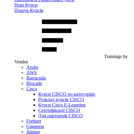
Нові Курси
Пошук Курсів
Trainings by
Vendor
Aruba
AWS
Barracuda
Brocade
Cisco
Курси CISCO по категоріях
Розклад курсів CISCO
Курси Cisco E-Learning
Сертифікації CISCO
Для партнерів CISCO
Fortinet
Gigamon
Juniper