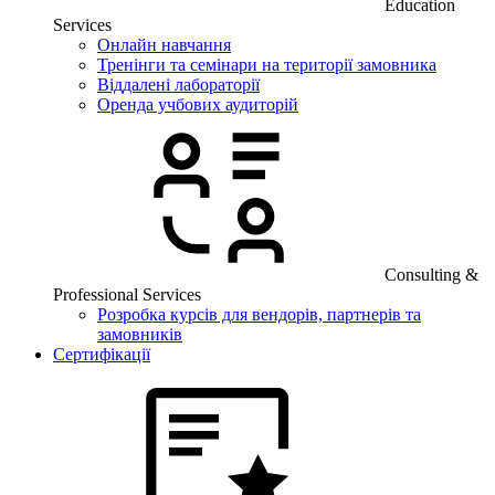
Education
Services
Онлайн навчання
Тренінги та семінари на території замовника
Віддалені лабораторії
Оренда учбових аудиторій
Consulting &
Professional Services
Розробка курсів для вендорів, партнерів та
замовників
Сертифікації