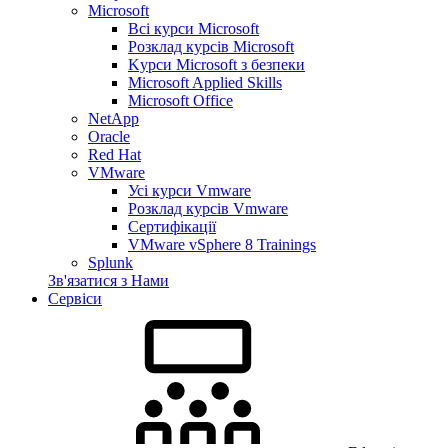
Microsoft
Всі курси Microsoft
Розклад курсів Microsoft
Kyрси Microsoft з безпеки
Microsoft Applied Skills
Microsoft Office
NetApp
Oracle
Red Hat
VMware
Усі курси Vmware
Розклад курсів Vmware
Сертифікації
VMware vSphere 8 Trainings
Splunk
Зв'язатися з Нами
Сервіси