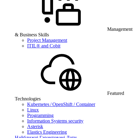
Management
& Business Skills
Project Management
ITIL® and Cobit
Featured
Technologies
Kubernetes / OpenShift / Container
Linux
Programming
Information Systems security
Asterisk
Elastics Engineering
Найближчі Гарантовані Дати