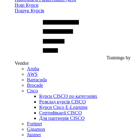
Нові Курси
Пошук Курсів
Trainings by
Vendor
Aruba
AWS
Barracuda
Brocade
Cisco
Курси CISCO по категоріях
Розклад курсів CISCO
Курси Cisco E-Learning
Сертифікації CISCO
Для партнерів CISCO
Fortinet
Gigamon
Juniper