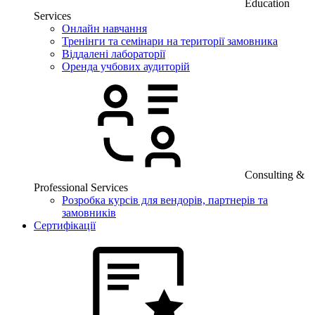
Education
Services
Онлайн навчання
Тренінги та семінари на території замовника
Віддалені лабораторії
Оренда учбових аудиторій
Consulting &
Professional Services
Розробка курсів для вендорів, партнерів та
замовників
Сертифікації