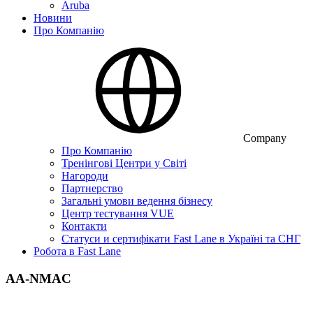
Aruba
Новини
Про Компанію
Company
Про Компанію
Тренінгові Центри у Світі
Нагороди
Партнерство
Загальні умови ведення бізнесу
Центр тестування VUE
Контакти
Статуси и сертифікати Fast Lane в Україні та СНГ
Робота в Fast Lane
AA-NMAC