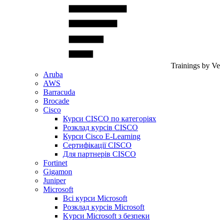
Trainings by V
Aruba
AWS
Barracuda
Brocade
Cisco
Курси CISCO по категоріях
Розклад курсів CISCO
Курси Cisco E-Learning
Сертифікації CISCO
Для партнерів CISCO
Fortinet
Gigamon
Juniper
Microsoft
Всі курси Microsoft
Розклад курсів Microsoft
Kyрси Microsoft з безпеки