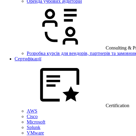
Оренда учбових аудиторій
Consulting & Pr
Розробка курсів для вендорів, партнерів та замовник
Сертифікації
Certification
AWS
Cisco
Microsoft
Splunk
VMware