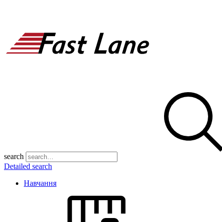
search
Detailed search
Навчання