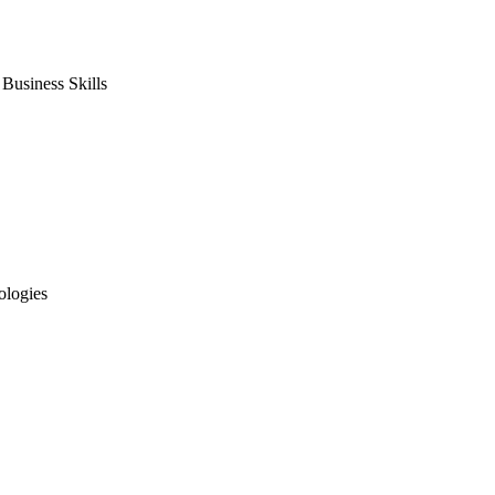
usiness Skills
ologies