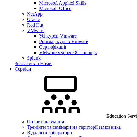
Microsoft Applied Skills
Microsoft Office
NetApp
Oracle
Red Hat
VMware
Усі курси Vmware
Розклад курсів Vmware
Сертифікації
VMware vSphere 8 Trainings
Splunk
Зв'язатися з Нами
Сервіси
Education Serv
Онлайн навчання
Тренінги та семінари на території замовника
Віддалені лабораторії