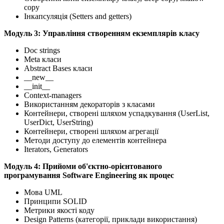
copy
Інкапсуляція (Setters and getters)
Mодуль 3: Управління створенням екземплярів класу
Doc strings
Meta класи
Abstract Bases класи
__new__
__init__
Context-managers
Використанням декораторів з класами
Контейнери, створені шляхом успадкування (UserList,
UserDict, UserString)
Контейнери, створені шляхом агрегації
Методи доступу до елементів контейнера
Iterators, Generators
Mодуль 4: Прийоми об'єктно-орієнтованого
програмування Software Engineering як процес
Мова UML
Принципи SOLID
Метрики якості коду
Design Patterns (категорії, приклади використання)