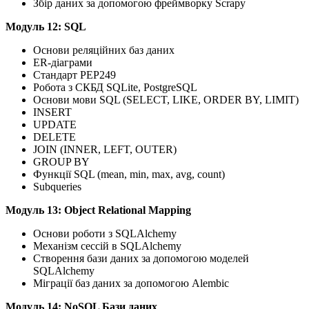
Збір даних за допомогою фреймворку Scrapy
Mодуль 12: SQL
Основи реляційних баз даних
ER-діаграми
Стандарт PEP249
Робота з СКБД SQLite, PostgreSQL
Основи мови SQL (SELECT, LIKE, ORDER BY, LIMIT)
INSERT
UPDATE
DELETE
JOIN (INNER, LEFT, OUTER)
GROUP BY
Функції SQL (mean, min, max, avg, count)
Subqueries
Mодуль 13: Object Relational Mapping
Основи роботи з SQLAlchemy
Механізм сессій в SQLAlchemy
Створення бази даних за допомогою моделей
SQLAlchemy
Міграції баз даних за допомогою Alembic
Mодуль 14: NoSQL Бази даних