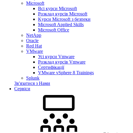
Microsoft
Всі курси Microsoft
Розклад курсів Microsoft
Kyрси Microsoft з безпеки
Microsoft Applied Skills
Microsoft Office
NetApp
Oracle
Red Hat
VMware
Усі курси Vmware
Розклад курсів Vmware
Сертифікації
VMware vSphere 8 Trainings
Splunk
Зв'язатися з Нами
Сервіси