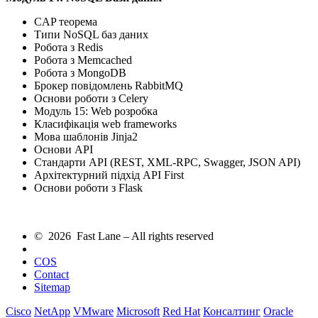
CAP теорема
Типи NoSQL баз даних
Робота з Redis
Робота з Memcached
Робота з MongoDB
Брокер повідомлень RabbitMQ
Основи роботи з Celery
Mодуль 15: Web розробка
Класифікація web frameworks
Мова шаблонів Jinja2
Основи API
Стандарти API (REST, XML-RPC, Swagger, JSON API)
Архітектурний підхід API First
Основи роботи з Flask
© 2026 Fast Lane – All rights reserved
COS
Contact
Sitemap
Cisco
NetApp
VMware
Microsoft
Red Hat
Консалтинг
Oracle