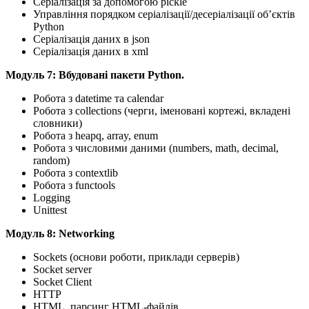
Серіалізація за допомогою pickle
Управління порядком серіалізації/десеріалізації об’єктів
Python
Серіалізація даних в json
Серіалізація даних в xml
Mодуль 7: Вбудовані пакети Python.
Робота з datetime та calendar
Робота з collections (черги, іменовані кортежі, вкладені
словники)
Робота з heapq, array, enum
Робота з числовими даними (numbers, math, decimal,
random)
Робота з contextlib
Робота з functools
Logging
Unittest
Mодуль 8: Networking
Sockets (основи роботи, приклади серверів)
Socket server
Socket Client
HTTP
HTML, парсинг HTML-файлів