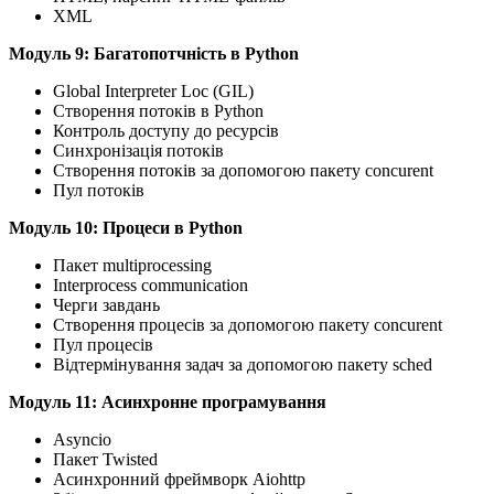
XML
Mодуль 9: Багатопотчність в Python
Global Interpreter Loc (GIL)
Створення потоків в Python
Контроль доступу до ресурсів
Синхронізація потоків
Створення потоків за допомогою пакету concurent
Пул потоків
Mодуль 10: Процеси в Python
Пакет multiprocessing
Interprocess communication
Черги завдань
Створення процесів за допомогою пакету concurent
Пул процесів
Відтермінування задач за допомогою пакету sched
Mодуль 11: Асинхронне програмування
Asyncio
Пакет Twisted
Асинхронний фреймворк Aiohttp