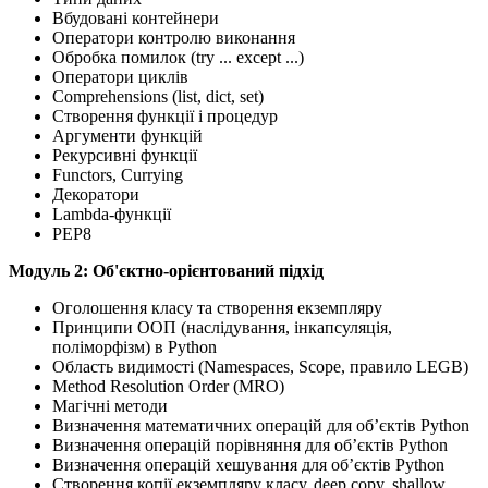
Вбудовані контейнери
Оператори контролю виконання
Обробка помилок (try ... except ...)
Оператори циклів
Comprehensions (list, dict, set)
Створення функції і процедур
Аргументи функцій
Рекурсивні функції
Functors, Currying
Декоратори
Lambda-функції
PEP8
Mодуль 2: Об'єктно-орієнтований підхід
Оголошення класу та створення екземпляру
Принципи ООП (наслідування, інкапсуляція,
поліморфізм) в Python
Область видимості (Namespaces, Scope, правило LEGB)
Method Resolution Order (MRO)
Магічні методи
Визначення математичних операцій для об’єктів Python
Визначення операцій порівняння для об’єктів Python
Визначення операцій хешування для об’єктів Python
Створення копії екземпляру класу, deep copy, shallow