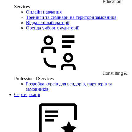
Education
Services
Онлайн навчання
Тренінги та семінари на території замовника
Віддалені лабораторії
Оренда учбових аудиторій
Consulting &
Professional Services
Розробка курсів для вендорів, партнерів та
замовників
Сертифікації