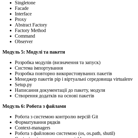
Singletone
Facade
Interface
Proxy
Abstract Factory
Factory Method
Command
Observer
Mодуль 5: Модулі та пакети
Розробка модулів (визначення та запуск)
Система імпортування
Розробка повторно використовуваних пакетів
Менеджер пакетів pip і віртуальні середовища virtualenv
Setup.py
Написання документації до пакету, модуля
Створення додатків на основі пакетів
Mодуль 6: Робота з файлами
Робота з системою контролю версій Git
Форматування рядків
Context-managers
Робота з файловою системою (os, os.path, shutil)