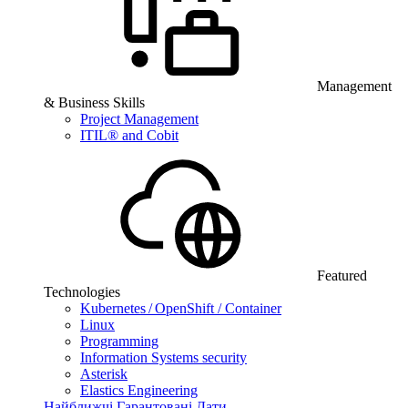
Management
& Business Skills
Project Management
ITIL® and Cobit
Featured
Technologies
Kubernetes / OpenShift / Container
Linux
Programming
Information Systems security
Asterisk
Elastics Engineering
Найближчі Гарантовані Дати