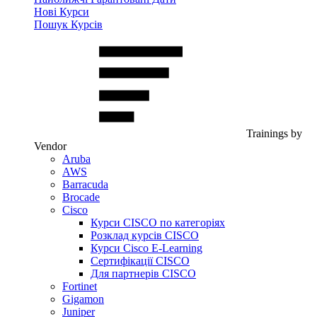
Нові Курси
Пошук Курсів
Trainings by
Vendor
Aruba
AWS
Barracuda
Brocade
Cisco
Курси CISCO по категоріях
Розклад курсів CISCO
Курси Cisco E-Learning
Сертифікації CISCO
Для партнерів CISCO
Fortinet
Gigamon
Juniper