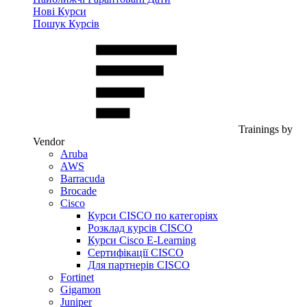
Нові Курси
Пошук Курсів
Trainings by
Vendor
Aruba
AWS
Barracuda
Brocade
Cisco
Курси CISCO по категоріях
Розклад курсів CISCO
Курси Cisco E-Learning
Сертифікації CISCO
Для партнерів CISCO
Fortinet
Gigamon
Juniper