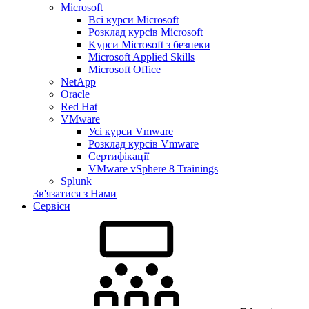
Microsoft
Всі курси Microsoft
Розклад курсів Microsoft
Kyрси Microsoft з безпеки
Microsoft Applied Skills
Microsoft Office
NetApp
Oracle
Red Hat
VMware
Усі курси Vmware
Розклад курсів Vmware
Сертифікації
VMware vSphere 8 Trainings
Splunk
Зв'язатися з Нами
Сервіси