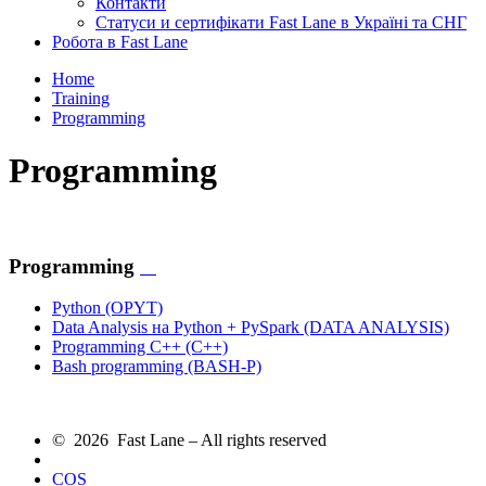
Контакти
Статуси и сертифікати Fast Lane в Україні та СНГ
Робота в Fast Lane
Home
Training
Programming
Programming
Programming
Python
(OPYT)
Data Analysis на Python + PySpark
(DATA ANALYSIS)
Programming C++
(С++)
Bash programming
(BASH-P)
© 2026 Fast Lane – All rights reserved
COS