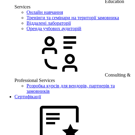
Education
Services
Онлайн навчання
Тренінги та семінари на території замовника
Віддалені лабораторії
Оренда учбових аудиторій
Consulting &
Professional Services
Розробка курсів для вендорів, партнерів та
замовників
Сертифікації