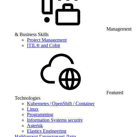
Management
& Business Skills
Project Management
ITIL® and Cobit
Featured
Technologies
Kubernetes / OpenShift / Container
Linux
Programming
Information Systems security
Asterisk
Elastics Engineering
Найближчі Гарантовані Дати