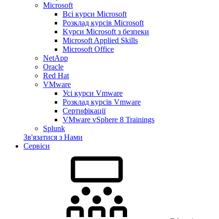
Microsoft
Всі курси Microsoft
Розклад курсів Microsoft
Kyрси Microsoft з безпеки
Microsoft Applied Skills
Microsoft Office
NetApp
Oracle
Red Hat
VMware
Усі курси Vmware
Розклад курсів Vmware
Сертифікації
VMware vSphere 8 Trainings
Splunk
Зв'язатися з Нами
Сервіси