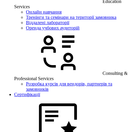
Education
Services
Онлайн навчання
Тренінги та семінари на території замовника
Віддалені лабораторії
Оренда учбових аудиторій
Consulting &
Professional Services
Розробка курсів для вендорів, партнерів та
замовників
Сертифікації