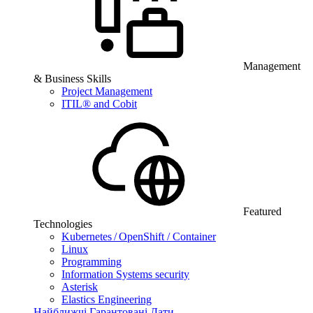
Management
& Business Skills
Project Management
ITIL® and Cobit
Featured
Technologies
Kubernetes / OpenShift / Container
Linux
Programming
Information Systems security
Asterisk
Elastics Engineering
Найближчі Гарантовані Дати