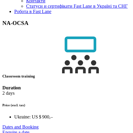
Контакти
Статуси и сертифікати Fast Lane в Україні та СНГ
Робота в Fast Lane
NA-OCSA
Classroom training
Duration
2 days
Price
(excl. tax)
Ukraine:
US $ 900,–
Dates and Booking
Enquire a date