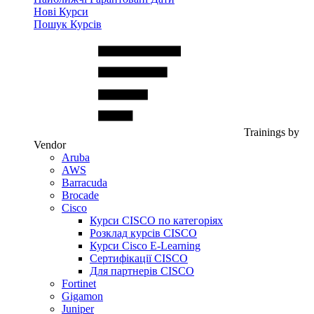
Нові Курси
Пошук Курсів
Trainings by
Vendor
Aruba
AWS
Barracuda
Brocade
Cisco
Курси CISCO по категоріях
Розклад курсів CISCO
Курси Cisco E-Learning
Сертифікації CISCO
Для партнерів CISCO
Fortinet
Gigamon
Juniper