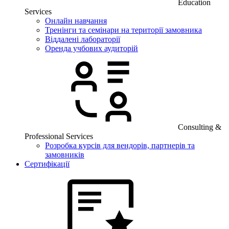
Education
Services
Онлайн навчання
Тренінги та семінари на території замовника
Віддалені лабораторії
Оренда учбових аудиторій
Consulting &
Professional Services
Розробка курсів для вендорів, партнерів та
замовників
Сертифікації