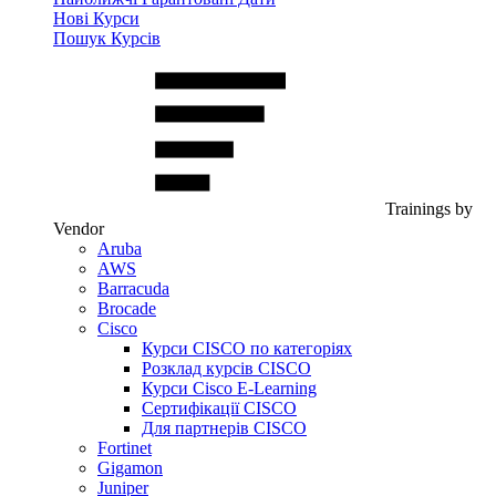
Нові Курси
Пошук Курсів
Trainings by
Vendor
Aruba
AWS
Barracuda
Brocade
Cisco
Курси CISCO по категоріях
Розклад курсів CISCO
Курси Cisco E-Learning
Сертифікації CISCO
Для партнерів CISCO
Fortinet
Gigamon
Juniper