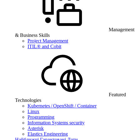
Management
& Business Skills
Project Management
ITIL® and Cobit
Featured
Technologies
Kubernetes / OpenShift / Container
Linux
Programming
Information Systems security
Asterisk
Elastics Engineering
Найближчі Гарантовані Дати