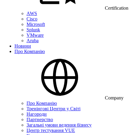
Certification
AWS
Cisco
Microsoft
Splunk
VMware
Aruba
Новини
Про Компанію
Company
Про Компанію
Тренінгові Центри у Світі
Нагороди
Партнерство
Загальні умови ведення бізнесу
Центр тестування VUE