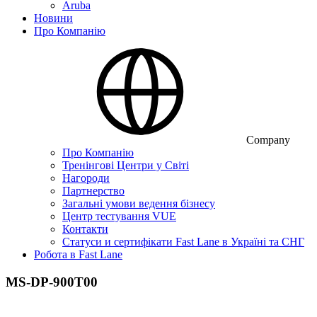
Aruba
Новини
Про Компанію
Company
Про Компанію
Тренінгові Центри у Світі
Нагороди
Партнерство
Загальні умови ведення бізнесу
Центр тестування VUE
Контакти
Статуси и сертифікати Fast Lane в Україні та СНГ
Робота в Fast Lane
MS-DP-900T00