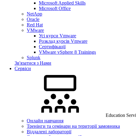
Microsoft Applied Skills
Microsoft Office
NetApp
Oracle
Red Hat
VMware
Усі курси Vmware
Розклад курсів Vmware
Сертифікації
VMware vSphere 8 Trainings
Splunk
Зв'язатися з Нами
Сервіси
Education Serv
Онлайн навчання
Тренінги та семінари на території замовника
Віддалені лабораторії