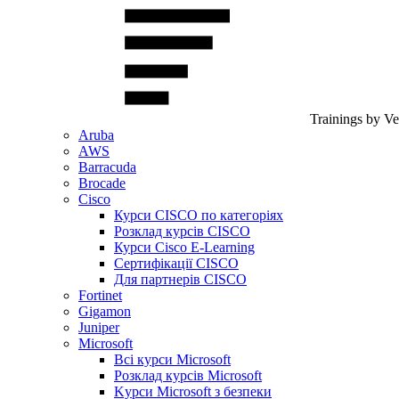
Trainings by V
Aruba
AWS
Barracuda
Brocade
Cisco
Курси CISCO по категоріях
Розклад курсів CISCO
Курси Cisco E-Learning
Сертифікації CISCO
Для партнерів CISCO
Fortinet
Gigamon
Juniper
Microsoft
Всі курси Microsoft
Розклад курсів Microsoft
Kyрси Microsoft з безпеки