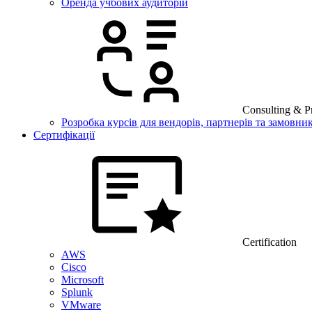
Оренда учбових аудиторій
Consulting & Pr
Розробка курсів для вендорів, партнерів та замовник
Сертифікації
Certification
AWS
Cisco
Microsoft
Splunk
VMware