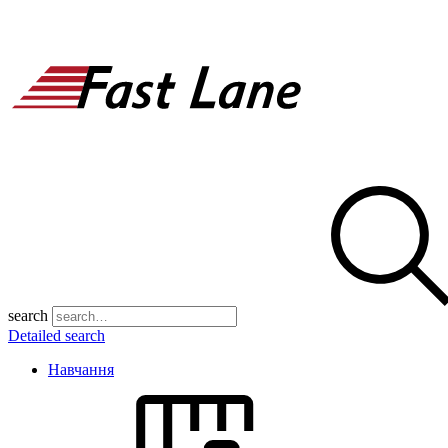
search
Detailed search
Навчання