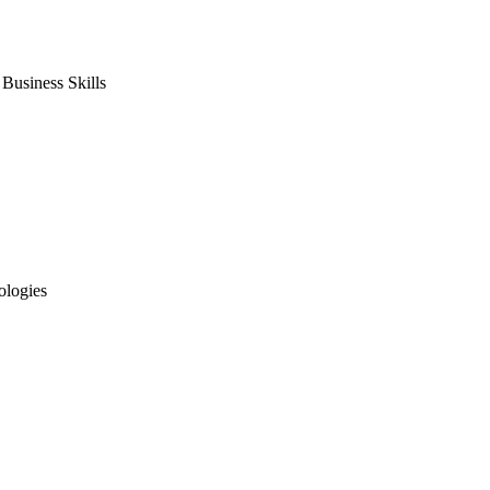
usiness Skills
ologies