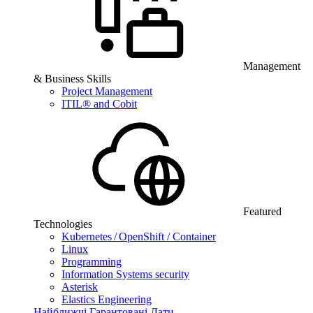
Management
& Business Skills
Project Management
ITIL® and Cobit
Featured
Technologies
Kubernetes / OpenShift / Container
Linux
Programming
Information Systems security
Asterisk
Elastics Engineering
Найближчі Гарантовані Дати