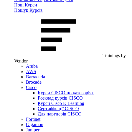
Нові Курси
Пошук Курсів
Trainings by
Vendor
Aruba
AWS
Barracuda
Brocade
Cisco
Курси CISCO по категоріях
Розклад курсів CISCO
Курси Cisco E-Learning
Сертифікації CISCO
Для партнерів CISCO
Fortinet
Gigamon
Juniper