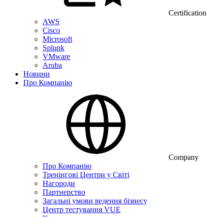
Certification
AWS
Cisco
Microsoft
Splunk
VMware
Aruba
Новини
Про Компанію
Company
Про Компанію
Тренінгові Центри у Світі
Нагороди
Партнерство
Загальні умови ведення бізнесу
Центр тестування VUE