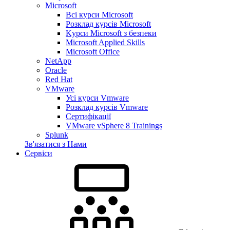
Microsoft
Всі курси Microsoft
Розклад курсів Microsoft
Kyрси Microsoft з безпеки
Microsoft Applied Skills
Microsoft Office
NetApp
Oracle
Red Hat
VMware
Усі курси Vmware
Розклад курсів Vmware
Сертифікації
VMware vSphere 8 Trainings
Splunk
Зв'язатися з Нами
Сервіси