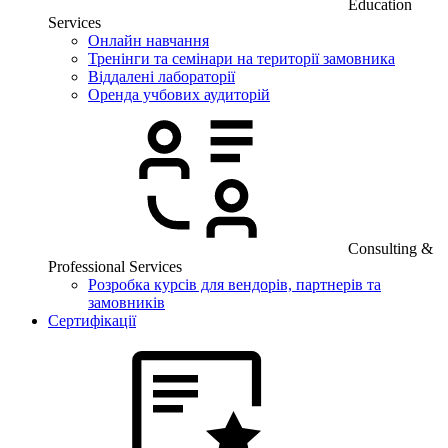
Education
Services
Онлайн навчання
Тренінги та семінари на території замовника
Віддалені лабораторії
Оренда учбових аудиторій
Consulting &
Professional Services
Розробка курсів для вендорів, партнерів та
замовників
Сертифікації