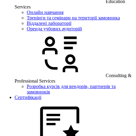
Education
Services
Онлайн навчання
Тренінги та семінари на території замовника
Віддалені лабораторії
Оренда учбових аудиторій
Consulting &
Professional Services
Розробка курсів для вендорів, партнерів та
замовників
Сертифікації