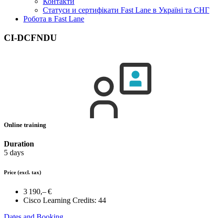
Контакти
Статуси и сертифікати Fast Lane в Україні та СНГ
Робота в Fast Lane
CI-DCFNDU
Online training
Duration
5 days
Price
(excl. tax)
3 190,– €
Cisco Learning Credits:
44
Dates and Booking