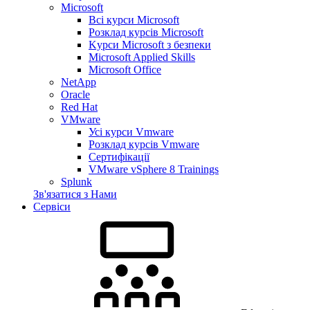
Microsoft
Всі курси Microsoft
Розклад курсів Microsoft
Kyрси Microsoft з безпеки
Microsoft Applied Skills
Microsoft Office
NetApp
Oracle
Red Hat
VMware
Усі курси Vmware
Розклад курсів Vmware
Сертифікації
VMware vSphere 8 Trainings
Splunk
Зв'язатися з Нами
Сервіси