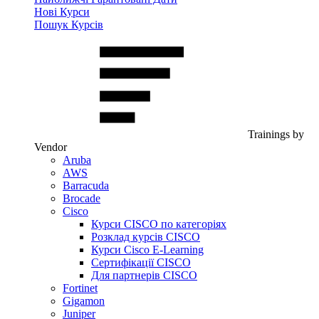
Нові Курси
Пошук Курсів
Trainings by
Vendor
Aruba
AWS
Barracuda
Brocade
Cisco
Курси CISCO по категоріях
Розклад курсів CISCO
Курси Cisco E-Learning
Сертифікації CISCO
Для партнерів CISCO
Fortinet
Gigamon
Juniper