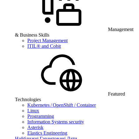
Management
& Business Skills
Project Management
ITIL® and Cobit
Featured
Technologies
Kubernetes / OpenShift / Container
Linux
Programming
Information Systems security
Asterisk
Elastics Engineering
Найближчі Гарантовані Дати