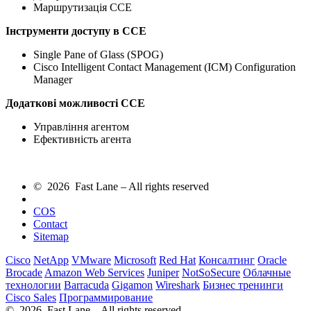
Маршрутизація CCE
Інструменти доступу в CCE
Single Pane of Glass (SPOG)
Cisco Intelligent Contact Management (ICM) Configuration
Manager
Додаткові можливості CCE
Управління агентом
Ефективність агента
© 2026 Fast Lane – All rights reserved
COS
Contact
Sitemap
Cisco
NetApp
VMware
Microsoft
Red Hat
Консалтинг
Oracle
Brocade
Amazon Web Services
Juniper
NotSoSecure
Облачные
технологии
Barracuda
Gigamon
Wireshark
Бизнес тренинги
Cisco Sales
Программирование
© 2026 Fast Lane – All rights reserved