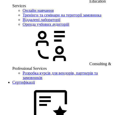
Education
Services
Онлайн навчання
Тренінги та семінари на території замовника
Віддалені лабораторії
Оренда учбових аудиторій
Consulting &
Professional Services
Розробка курсів для вендорів, партнерів та
замовників
Сертифікації