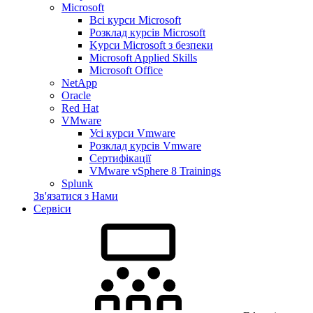
Microsoft
Всі курси Microsoft
Розклад курсів Microsoft
Kyрси Microsoft з безпеки
Microsoft Applied Skills
Microsoft Office
NetApp
Oracle
Red Hat
VMware
Усі курси Vmware
Розклад курсів Vmware
Сертифікації
VMware vSphere 8 Trainings
Splunk
Зв'язатися з Нами
Сервіси