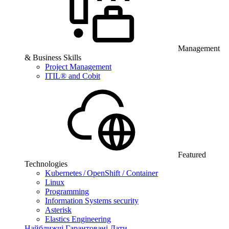
Management
& Business Skills
Project Management
ITIL® and Cobit
Featured
Technologies
Kubernetes / OpenShift / Container
Linux
Programming
Information Systems security
Asterisk
Elastics Engineering
Найближчі Гарантовані Дати