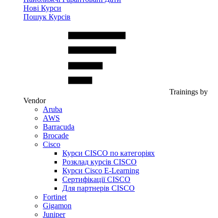
Нові Курси
Пошук Курсів
Trainings by
Vendor
Aruba
AWS
Barracuda
Brocade
Cisco
Курси CISCO по категоріях
Розклад курсів CISCO
Курси Cisco E-Learning
Сертифікації CISCO
Для партнерів CISCO
Fortinet
Gigamon
Juniper