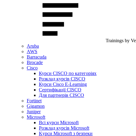
Trainings by V
Aruba
AWS
Barracuda
Brocade
Cisco
Курси CISCO по категоріях
Розклад курсів CISCO
Курси Cisco E-Learning
Сертифікації CISCO
Для партнерів CISCO
Fortinet
Gigamon
Juniper
Microsoft
Всі курси Microsoft
Розклад курсів Microsoft
Kyрси Microsoft з безпеки