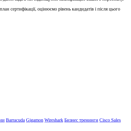
лан сертифікації, оцінюємо рівень кандидатів і після цього
ии
Barracuda
Gigamon
Wireshark
Бизнес тренинги
Cisco Sales