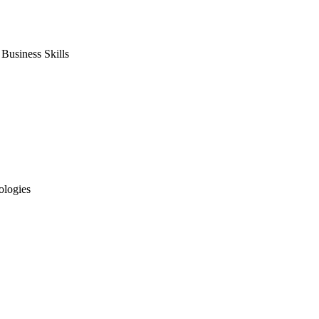
usiness Skills
ologies