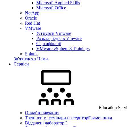
Microsoft Applied Skills
Microsoft Office
NetApp
Oracle
Red Hat
VMware
Усі курси Vmware
Розклад курсів Vmware
Сертифікації
VMware vSphere 8 Trainings
Splunk
Зв'язатися з Нами
Сервіси
Education Serv
Онлайн навчання
Тренінги та семінари на території замовника
Віддалені лабораторії