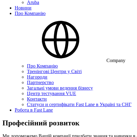
Aruba
Новини
Про Компанію
Company
Про Компанію
Тренінгові Центри у Світі
Нагороди
Партнерство
Загальні умови ведення бізнесу
Центр тестування VUE
Контакти
Статуси и сертифікати Fast Lane в Україні та СНГ
Робота в Fast Lane
Професійний розвиток
Ми допоможемо Вашій компанії придбати знання та навички в об