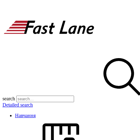
search
Detailed search
Навчання