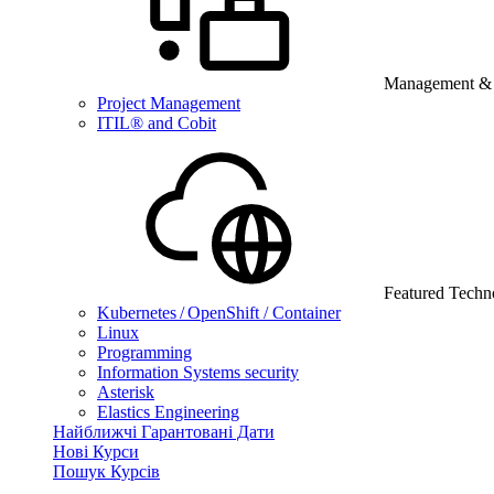
Management & B
Project Management
ITIL® and Cobit
Featured Techn
Kubernetes / OpenShift / Container
Linux
Programming
Information Systems security
Asterisk
Elastics Engineering
Найближчі Гарантовані Дати
Нові Курси
Пошук Курсів