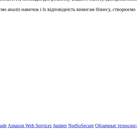
о аналіз навичок і їх відповідність вимогам бізнесу, створюємо п
ade
Amazon Web Services
Juniper
NotSoSecure
Облачные технолог