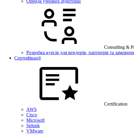
Оренда учбових аудиторій
Consulting & Pr
Розробка курсів для вендорів, партнерів та замовник
Сертифікації
Certification
AWS
Cisco
Microsoft
Splunk
VMware