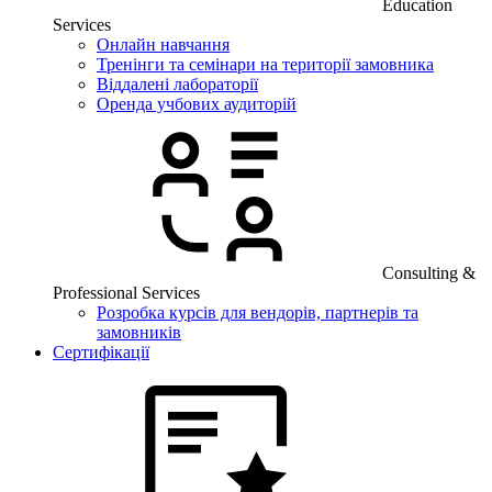
Education
Services
Онлайн навчання
Тренінги та семінари на території замовника
Віддалені лабораторії
Оренда учбових аудиторій
Consulting &
Professional Services
Розробка курсів для вендорів, партнерів та
замовників
Сертифікації