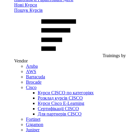
Нові Курси
Пошук Курсів
Trainings by
Vendor
Aruba
AWS
Barracuda
Brocade
Cisco
Курси CISCO по категоріях
Розклад курсів CISCO
Курси Cisco E-Learning
Сертифікації CISCO
Для партнерів CISCO
Fortinet
Gigamon
Juniper