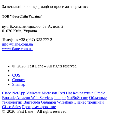
За детальнішою інформацією просимо звертатися:
ТОВ "Фаст Лейн Україна"
вул. Б.Хмельницького, 58-A, пов. 2
01030 Київ, Україна
Телефон: +38 (067) 322 777 2
info@flane.com.ua
www.flane.com.ua
© 2026 Fast Lane – All rights reserved
COS
Contact
Sitemap
Cisco
NetApp
VMware
Microsoft
Red Hat
Консалтинг
Oracle
Brocade
Amazon Web Services
Juniper
NotSoSecure
Облачные
технологии
Barracuda
Gigamon
Wireshark
Бизнес тренинги
Cisco Sales
Программирование
© 2026 Fast Lane – All rights reserved