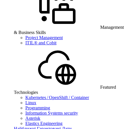
Management
& Business Skills
Project Management
ITIL® and Cobit
Featured
Technologies
Kubernetes / OpenShift / Container
Linux
Programming
Information Systems security
Asterisk
Elastics Engineering
Найближчі Гарантовані Дати