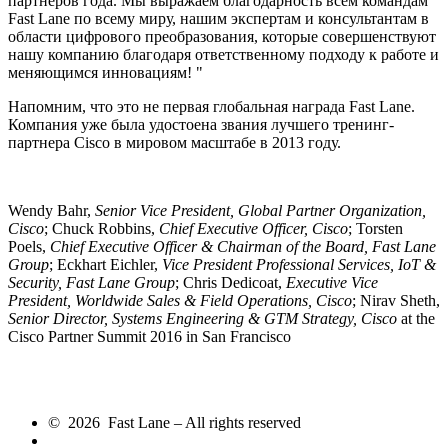
партнеров года. Мы выражаем благодарность всем командам
Fast Lane по всему миру, нашим экспертам и консультантам в
области цифрового преобразования, которые совершенствуют
нашу компанию благодаря ответственному подходу к работе и
меняющимся инновациям! "
Напомним, что это не первая глобальная награда Fast Lane.
Компания уже была удостоена звания лучшего тренинг-
партнера Cisco в мировом масштабе в 2013 году.
Wendy Bahr,
Senior Vice President, Global Partner Organization,
Cisco
; Chuck Robbins,
Chief Executive Officer, Cisco
; Torsten
Poels,
Chief Executive Officer & Chairman of the Board, Fast Lane
Group
; Eckhart Eichler,
Vice President Professional Services, IoT &
Security, Fast Lane Group
; Chris Dedicoat,
Executive Vice
President, Worldwide Sales & Field Operations, Cisco
; Nirav Sheth,
Senior Director, Systems Engineering & GTM Strategy, Cisco
at the
Cisco Partner Summit 2016 in San Francisco
© 2026 Fast Lane – All rights reserved