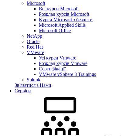
Microsoft
Всі курси Microsoft
Розклад курсів Microsoft
Kyрси Microsoft з безпеки
Microsoft Applied Skills
Microsoft Office
NetApp
Oracle
Red Hat
VMware
Усі курси Vmware
Розклад курсів Vmware
Сертифікації
VMware vSphere 8 Trainings
Splunk
Зв'язатися з Нами
Сервіси