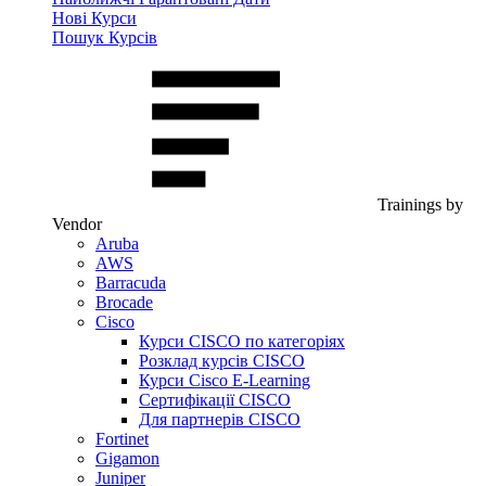
Нові Курси
Пошук Курсів
Trainings by
Vendor
Aruba
AWS
Barracuda
Brocade
Cisco
Курси CISCO по категоріях
Розклад курсів CISCO
Курси Cisco E-Learning
Сертифікації CISCO
Для партнерів CISCO
Fortinet
Gigamon
Juniper