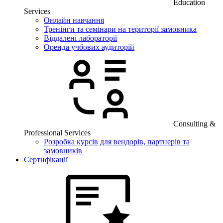
Education
Services
Онлайн навчання
Тренінги та семінари на території замовника
Віддалені лабораторії
Оренда учбових аудиторій
Consulting &
Professional Services
Розробка курсів для вендорів, партнерів та
замовників
Сертифікації