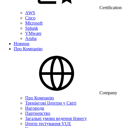
Certification
AWS
Cisco
Microsoft
Splunk
VMware
Aruba
Новини
Про Компанію
Company
Про Компанію
Тренінгові Центри у Світі
Нагороди
Партнерство
Загальні умови ведення бізнесу
Центр тестування VUE