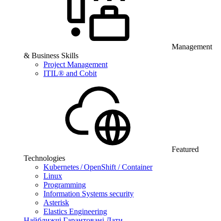
Management
& Business Skills
Project Management
ITIL® and Cobit
Featured
Technologies
Kubernetes / OpenShift / Container
Linux
Programming
Information Systems security
Asterisk
Elastics Engineering
Найближчі Гарантовані Дати