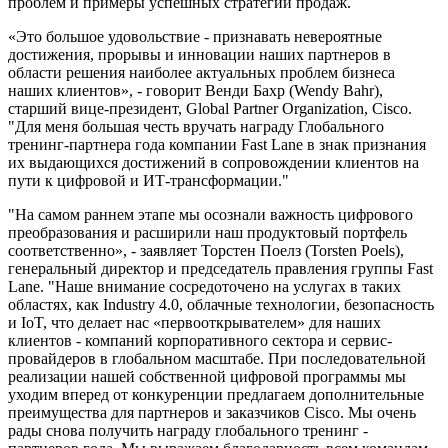
проблем и примеры успешных стратегий продаж.
«Это большое удовольствие - признавать невероятные
достижения, прорывы и инновации наших партнеров в
области решения наиболее актуальных проблем бизнеса
наших клиентов», - говорит Венди Бахр (Wendy Bahr),
старший вице-президент, Global Partner Organization, Cisco.
"Для меня большая честь вручать награду Глобального
тренинг-партнера года компании Fast Lane в знак признания
их выдающихся достижений в сопровождении клиентов на
пути к цифровой и ИТ-трансформации."
"На самом раннем этапе мы осознали важность цифрового
преобразования и расширили наш продуктовый портфель
соответственно», - заявляет Торстен Поелз (Torsten Poels),
генеральный директор и председатель правления группы Fast
Lane. "Наше внимание сосредоточено на услугах в таких
областях, как Industry 4.0, облачные технологии, безопасность
и IoT, что делает нас «первооткрывателем» для наших
клиентов - компаний корпоративного сектора и сервис-
провайдеров в глобальном масштабе. При последовательной
реализации нашей собственной цифровой программы мы
уходим вперед от конкуренции предлагаем дополнительные
преимущества для партнеров и заказчиков Cisco. Мы очень
рады снова получить награду глобального тренинг -