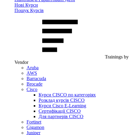
Нові Курси
Пошук Курсів
Trainings by
Vendor
Aruba
AWS
Barracuda
Brocade
Cisco
Курси CISCO по категоріях
Розклад курсів CISCO
Курси Cisco E-Learning
Сертифікації CISCO
Для партнерів CISCO
Fortinet
Gigamon
Juniper