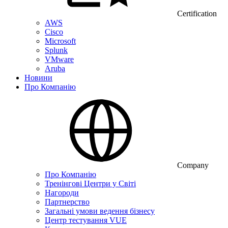
Certification
AWS
Cisco
Microsoft
Splunk
VMware
Aruba
Новини
Про Компанію
Company
Про Компанію
Тренінгові Центри у Світі
Нагороди
Партнерство
Загальні умови ведення бізнесу
Центр тестування VUE