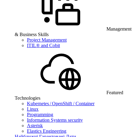
Management
& Business Skills
Project Management
ITIL® and Cobit
Featured
Technologies
Kubernetes / OpenShift / Container
Linux
Programming
Information Systems security
Asterisk
Elastics Engineering
Найближчі Гарантовані Дати