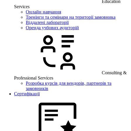
Education
Services
Онлайн навчання
Тренінги та семінари на території замовника
Віддалені лабораторії
Оренда учбових аудиторій
Consulting &
Professional Services
Розробка курсів для вендорів, партнерів та
замовників
Сертифікації