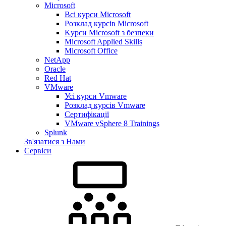
Microsoft
Всі курси Microsoft
Розклад курсів Microsoft
Kyрси Microsoft з безпеки
Microsoft Applied Skills
Microsoft Office
NetApp
Oracle
Red Hat
VMware
Усі курси Vmware
Розклад курсів Vmware
Сертифікації
VMware vSphere 8 Trainings
Splunk
Зв'язатися з Нами
Сервіси