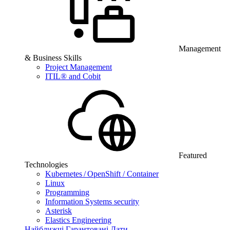
Management
& Business Skills
Project Management
ITIL® and Cobit
Featured
Technologies
Kubernetes / OpenShift / Container
Linux
Programming
Information Systems security
Asterisk
Elastics Engineering
Найближчі Гарантовані Дати