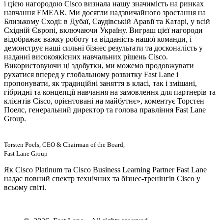
і цією нагородою Cisco визнала нашу значимість на ринках
навчання EMEAR. Ми досягли надзвичайного зростання на
Близькому Сході: в Дубаї, Саудівській Аравії та Катарі, у всій
Східній Європі, включаючи Україну. Виграш цієї нагороди
відображає важку роботу та відданість нашої команди, і
демонструє наші сильні бізнес результати та досконалість у
наданні високоякісних навчальних рішень Cisco.
Використовуючи ці здобутки, ми можемо продовжувати
рухатися вперед у глобальному розвитку Fast Lane і
пропонувати, як традиційні заняття в класі, так і змішані,
гібридні та концепції навчання на замовлення для партнерів та
клієнтів Cisco, орієнтовані на майбутнє», коментує Торстен
Поелс, генеральний директор та голова правління Fast Lane
Group.
Torsten Poels, CEO & Chairman of the Board,
Fast Lane Group
Як Cisco Platinum та Cisco Business Learning Partner Fast Lane
надає повний спектр технічних та бізнес-тренінгів Cisco у
всьому світі.