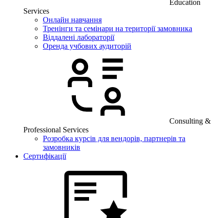
Education
Services
Онлайн навчання
Тренінги та семінари на території замовника
Віддалені лабораторії
Оренда учбових аудиторій
Consulting &
Professional Services
Розробка курсів для вендорів, партнерів та
замовників
Сертифікації