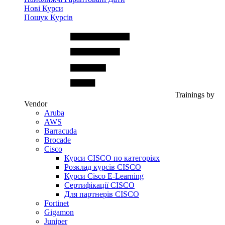
Нові Курси
Пошук Курсів
Trainings by
Vendor
Aruba
AWS
Barracuda
Brocade
Cisco
Курси CISCO по категоріях
Розклад курсів CISCO
Курси Cisco E-Learning
Сертифікації CISCO
Для партнерів CISCO
Fortinet
Gigamon
Juniper