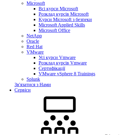
Microsoft
Всі курси Microsoft
Розклад курсів Microsoft
Kyрси Microsoft з безпеки
Microsoft Applied Skills
Microsoft Office
NetApp
Oracle
Red Hat
VMware
Усі курси Vmware
Розклад курсів Vmware
Сертифікації
VMware vSphere 8 Trainings
Splunk
Зв'язатися з Нами
Сервіси