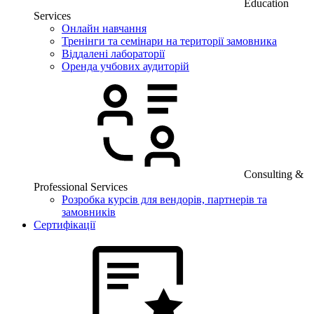
Education
Services
Онлайн навчання
Тренінги та семінари на території замовника
Віддалені лабораторії
Оренда учбових аудиторій
Consulting &
Professional Services
Розробка курсів для вендорів, партнерів та
замовників
Сертифікації