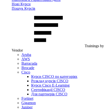
Нові Курси
Пошук Курсів
Trainings by
Vendor
Aruba
AWS
Barracuda
Brocade
Cisco
Курси CISCO по категоріях
Розклад курсів CISCO
Курси Cisco E-Learning
Сертифікації CISCO
Для партнерів CISCO
Fortinet
Gigamon
Juniper