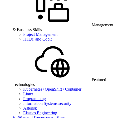
Management
& Business Skills
Project Management
ITIL® and Cobit
Featured
Technologies
Kubernetes / OpenShift / Container
Linux
Programming
Information Systems security
Asterisk
Elastics Engineering
Найближчі Гарантовані Дати