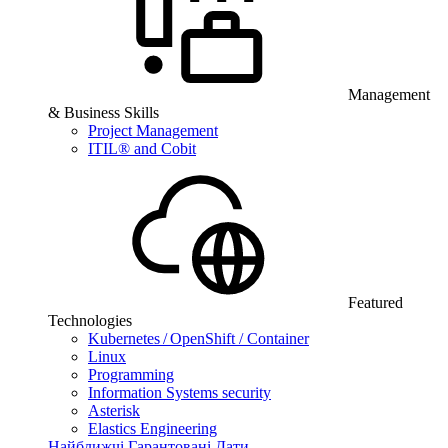
Management
& Business Skills
Project Management
ITIL® and Cobit
Featured
Technologies
Kubernetes / OpenShift / Container
Linux
Programming
Information Systems security
Asterisk
Elastics Engineering
Найближчі Гарантовані Дати