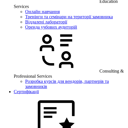
Education
Services
Онлайн навчання
Тренінги та семінари на території замовника
Віддалені лабораторії
Оренда учбових аудиторій
Consulting &
Professional Services
Розробка курсів для вендорів, партнерів та
замовників
Сертифікації