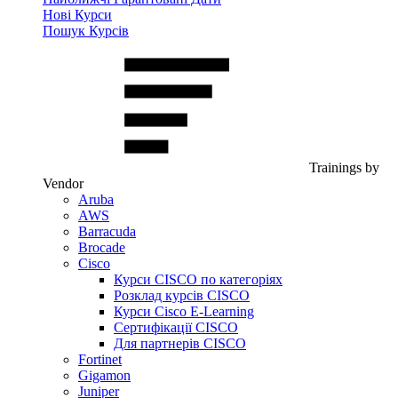
Нові Курси
Пошук Курсів
Trainings by
Vendor
Aruba
AWS
Barracuda
Brocade
Cisco
Курси CISCO по категоріях
Розклад курсів CISCO
Курси Cisco E-Learning
Сертифікації CISCO
Для партнерів CISCO
Fortinet
Gigamon
Juniper