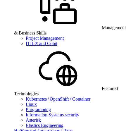
Management
& Business Skills
Project Management
ITIL® and Cobit
Featured
Technologies
Kubernetes / OpenShift / Container
Linux
Programming
Information Systems security
Asterisk
Elastics Engineering
Найближчі Гарантовані Дати