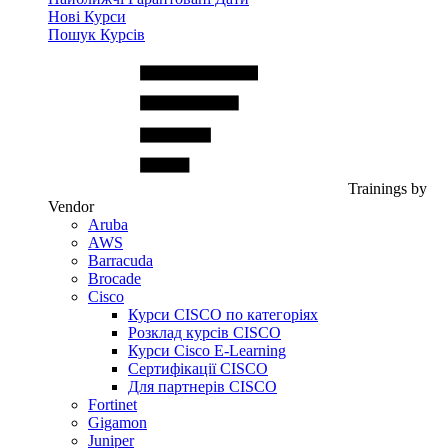
Нові Курси
Пошук Курсів
Trainings by
Vendor
Aruba
AWS
Barracuda
Brocade
Cisco
Курси CISCO по категоріях
Розклад курсів CISCO
Курси Cisco E-Learning
Сертифікації CISCO
Для партнерів CISCO
Fortinet
Gigamon
Juniper