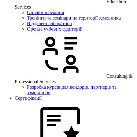
Education
Services
Онлайн навчання
Тренінги та семінари на території замовника
Віддалені лабораторії
Оренда учбових аудиторій
Consulting &
Professional Services
Розробка курсів для вендорів, партнерів та
замовників
Сертифікації