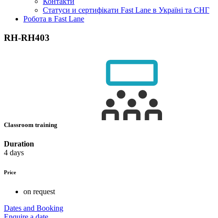
Контакти
Статуси и сертифікати Fast Lane в Україні та СНГ
Робота в Fast Lane
RH-RH403
Classroom training
Duration
4 days
Price
on request
Dates and Booking
Enquire a date