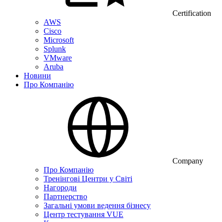
Certification
AWS
Cisco
Microsoft
Splunk
VMware
Aruba
Новини
Про Компанію
Company
Про Компанію
Тренінгові Центри у Світі
Нагороди
Партнерство
Загальні умови ведення бізнесу
Центр тестування VUE