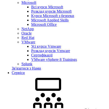
Microsoft
Всі курси Microsoft
Розклад курсів Microsoft
Kyрси Microsoft з безпеки
Microsoft Applied Skills
Microsoft Office
NetApp
Oracle
Red Hat
VMware
Усі курси Vmware
Розклад курсів Vmware
Сертифікації
VMware vSphere 8 Trainings
Splunk
Зв'язатися з Нами
Сервіси