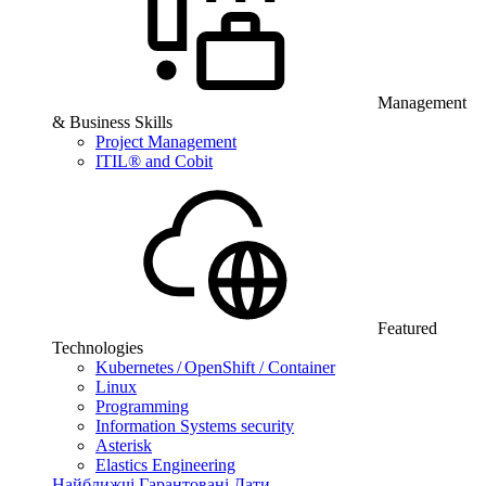
Management
& Business Skills
Project Management
ITIL® and Cobit
Featured
Technologies
Kubernetes / OpenShift / Container
Linux
Programming
Information Systems security
Asterisk
Elastics Engineering
Найближчі Гарантовані Дати