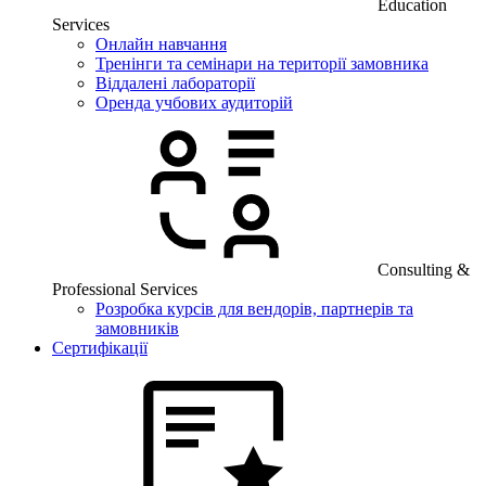
Education
Services
Онлайн навчання
Тренінги та семінари на території замовника
Віддалені лабораторії
Оренда учбових аудиторій
Consulting &
Professional Services
Розробка курсів для вендорів, партнерів та
замовників
Сертифікації