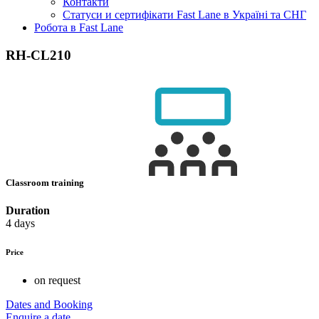
Контакти
Статуси и сертифікати Fast Lane в Україні та СНГ
Робота в Fast Lane
RH-CL210
Classroom training
Duration
4 days
Price
on request
Dates and Booking
Enquire a date