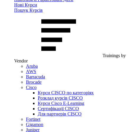
Нові Курси
Пошук Курсів
Trainings by
Vendor
Aruba
AWS
Barracuda
Brocade
Cisco
Курси CISCO по категоріях
Розклад курсів CISCO
Курси Cisco E-Learning
Сертифікації CISCO
Для партнерів CISCO
Fortinet
Gigamon
Juniper