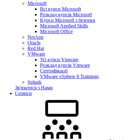
Microsoft
Всі курси Microsoft
Розклад курсів Microsoft
Kyрси Microsoft з безпеки
Microsoft Applied Skills
Microsoft Office
NetApp
Oracle
Red Hat
VMware
Усі курси Vmware
Розклад курсів Vmware
Сертифікації
VMware vSphere 8 Trainings
Splunk
Зв'язатися з Нами
Сервіси