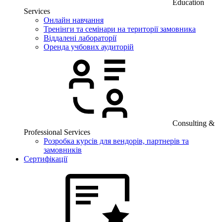
Education
Services
Онлайн навчання
Тренінги та семінари на території замовника
Віддалені лабораторії
Оренда учбових аудиторій
Consulting &
Professional Services
Розробка курсів для вендорів, партнерів та
замовників
Сертифікації