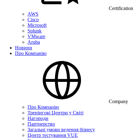
Certification
AWS
Cisco
Microsoft
Splunk
VMware
Aruba
Новини
Про Компанію
Company
Про Компанію
Тренінгові Центри у Світі
Нагороди
Партнерство
Загальні умови ведення бізнесу
Центр тестування VUE