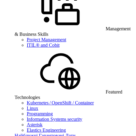
Management
& Business Skills
Project Management
ITIL® and Cobit
Featured
Technologies
Kubernetes / OpenShift / Container
Linux
Programming
Information Systems security
Asterisk
Elastics Engineering
Найближчі Гарантовані Дати