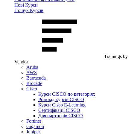
Нові Курси
Пошук Курсів
Trainings by
Vendor
Aruba
AWS
Barracuda
Brocade
Cisco
Курси CISCO по категоріях
Розклад курсів CISCO
Курси Cisco E-Learning
Сертифікації CISCO
Для партнерів CISCO
Fortinet
Gigamon
Juniper