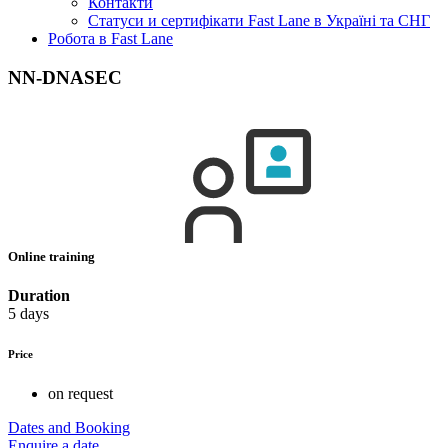
Контакти
Статуси и сертифікати Fast Lane в Україні та СНГ
Робота в Fast Lane
NN-DNASEC
Online training
Duration
5 days
Price
on request
Dates and Booking
Enquire a date