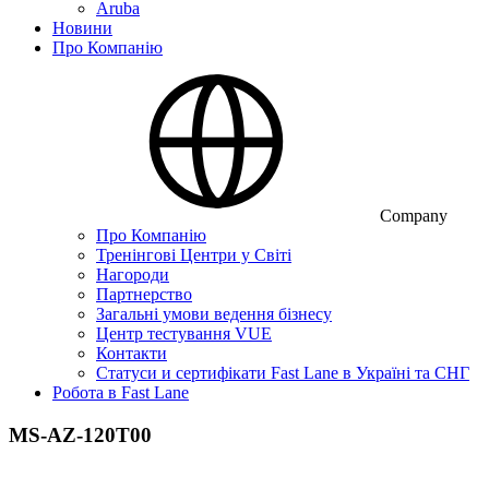
Aruba
Новини
Про Компанію
Company
Про Компанію
Тренінгові Центри у Світі
Нагороди
Партнерство
Загальні умови ведення бізнесу
Центр тестування VUE
Контакти
Статуси и сертифікати Fast Lane в Україні та СНГ
Робота в Fast Lane
MS-AZ-120T00