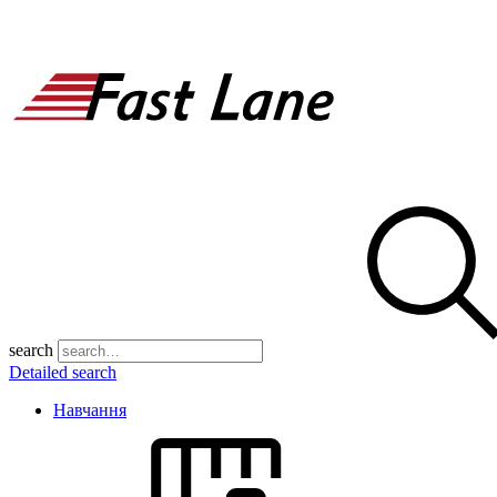
search
Detailed search
Навчання