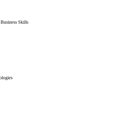
usiness Skills
ologies