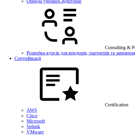
Оренда учбових аудиторій
Consulting & Pr
Розробка курсів для вендорів, партнерів та замовник
Сертифікації
Certification
AWS
Cisco
Microsoft
Splunk
VMware