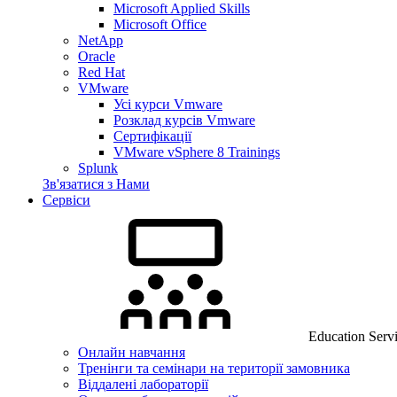
Microsoft Applied Skills
Microsoft Office
NetApp
Oracle
Red Hat
VMware
Усі курси Vmware
Розклад курсів Vmware
Сертифікації
VMware vSphere 8 Trainings
Splunk
Зв'язатися з Нами
Сервіси
Education Serv
Онлайн навчання
Тренінги та семінари на території замовника
Віддалені лабораторії