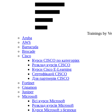
Trainings by V
Aruba
AWS
Barracuda
Brocade
Cisco
Курси CISCO по категоріях
Розклад курсів CISCO
Курси Cisco E-Learning
Сертифікації CISCO
Для партнерів CISCO
Fortinet
Gigamon
Juniper
Microsoft
Всі курси Microsoft
Розклад курсів Microsoft
Kyрси Microsoft з безпеки