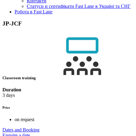
Контакти
Статуси и сертифікати Fast Lane в Україні та СНГ
Робота в Fast Lane
JP-JCF
Classroom training
Duration
3 days
Price
on request
Dates and Booking
Enquire a date