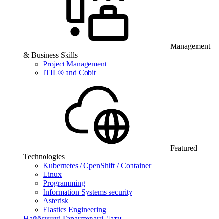
Management
& Business Skills
Project Management
ITIL® and Cobit
Featured
Technologies
Kubernetes / OpenShift / Container
Linux
Programming
Information Systems security
Asterisk
Elastics Engineering
Найближчі Гарантовані Дати