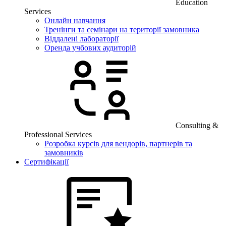
Education
Services
Онлайн навчання
Тренінги та семінари на території замовника
Віддалені лабораторії
Оренда учбових аудиторій
Consulting &
Professional Services
Розробка курсів для вендорів, партнерів та
замовників
Сертифікації