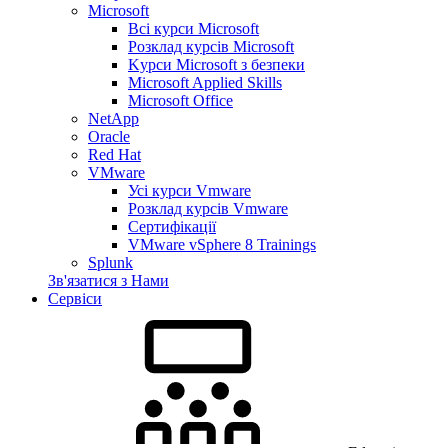
Microsoft
Всі курси Microsoft
Розклад курсів Microsoft
Kyрси Microsoft з безпеки
Microsoft Applied Skills
Microsoft Office
NetApp
Oracle
Red Hat
VMware
Усі курси Vmware
Розклад курсів Vmware
Сертифікації
VMware vSphere 8 Trainings
Splunk
Зв'язатися з Нами
Сервіси