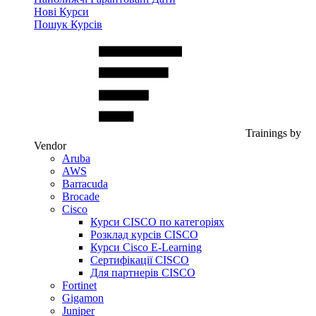
Нові Курси
Пошук Курсів
Trainings by
Vendor
Aruba
AWS
Barracuda
Brocade
Cisco
Курси CISCO по категоріях
Розклад курсів CISCO
Курси Cisco E-Learning
Сертифікації CISCO
Для партнерів CISCO
Fortinet
Gigamon
Juniper