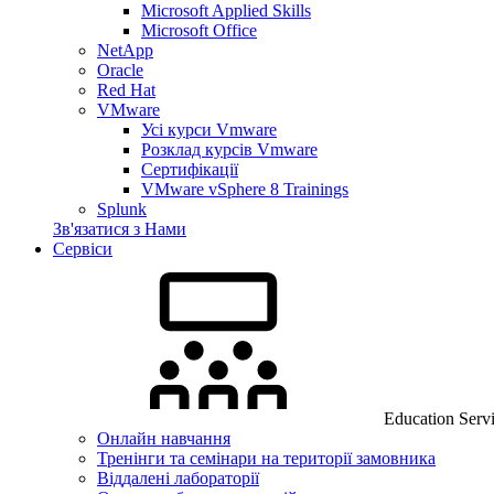
Microsoft Applied Skills
Microsoft Office
NetApp
Oracle
Red Hat
VMware
Усі курси Vmware
Розклад курсів Vmware
Сертифікації
VMware vSphere 8 Trainings
Splunk
Зв'язатися з Нами
Сервіси
Education Serv
Онлайн навчання
Тренінги та семінари на території замовника
Віддалені лабораторії