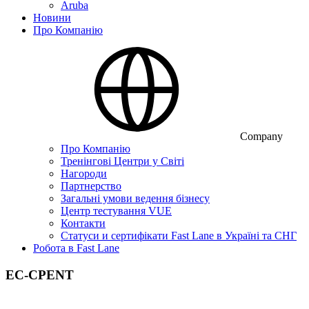
Aruba
Новини
Про Компанію
Company
Про Компанію
Тренінгові Центри у Світі
Нагороди
Партнерство
Загальні умови ведення бізнесу
Центр тестування VUE
Контакти
Статуси и сертифікати Fast Lane в Україні та СНГ
Робота в Fast Lane
EC-CPENT