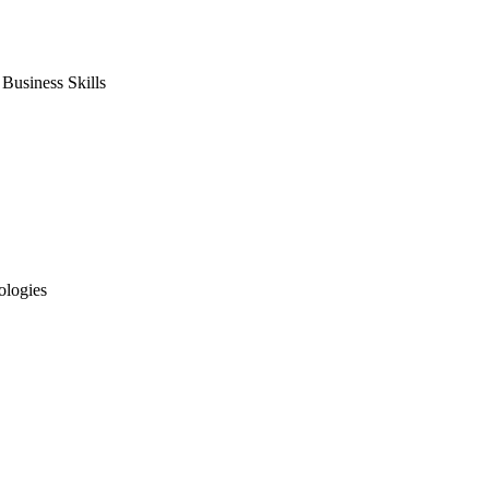
usiness Skills
ologies