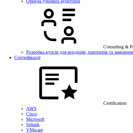
Оренда учбових аудиторій
Consulting & Pr
Розробка курсів для вендорів, партнерів та замовник
Сертифікації
Certification
AWS
Cisco
Microsoft
Splunk
VMware