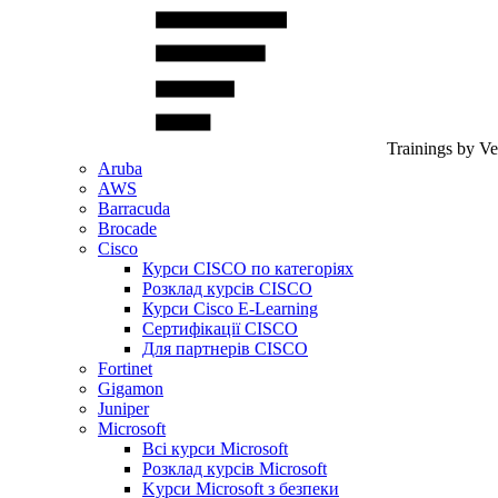
Trainings by V
Aruba
AWS
Barracuda
Brocade
Cisco
Курси CISCO по категоріях
Розклад курсів CISCO
Курси Cisco E-Learning
Сертифікації CISCO
Для партнерів CISCO
Fortinet
Gigamon
Juniper
Microsoft
Всі курси Microsoft
Розклад курсів Microsoft
Kyрси Microsoft з безпеки