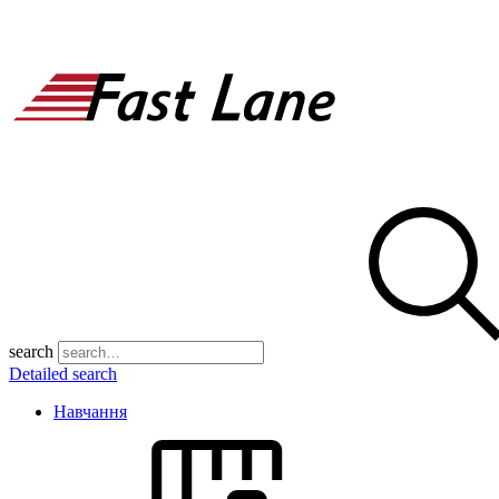
search
Detailed search
Навчання